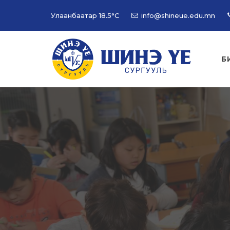
Улаанбаатар
18.5°C
info@shineue.edu.mn
Б