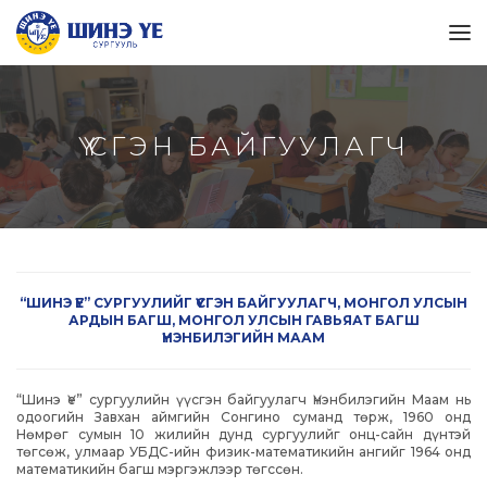
ҮҮСГЭН БАЙГУУЛАГЧ
“ШИНЭ ҮЕ” СУРГУУЛИЙГ ҮҮСГЭН БАЙГУУЛАГЧ, МОНГОЛ УЛСЫН
АРДЫН БАГШ, МОНГОЛ УЛСЫН ГАВЬЯАТ БАГШ
ҮНЭНБИЛЭГИЙН МААМ
“Шинэ Үе” сургуулийн үүсгэн байгуулагч Үнэнбилэгийн Маам нь
одоогийн Завхан аймгийн Сонгино суманд төрж, 1960 онд
Нөмрөг сумын 10 жилийн дунд сургуулийг онц-сайн дүнтэй
төгсөж, улмаар УБДС-ийн физик-математикийн ангийг 1964 онд
математикийн багш мэргэжлээр төгссөн.