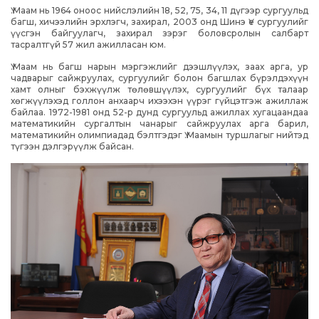
Ү.Маам нь 1964 оноос нийслэлийн 18, 52, 75, 34, 11 дүгээр сургуульд
багш, хичээлийн эрхлэгч, захирал, 2003 онд Шинэ Үе сургуулийг
үүсгэн байгуулагч, захирал зэрэг боловсролын салбарт
тасралтгүй 57 жил ажилласан юм.
Ү.Маам нь багш нарын мэргэжлийг дээшлүүлэх, заах арга, ур
чадварыг сайжруулах, сургуулийг болон багшлах бүрэлдэхүүн
хамт олныг бэхжүүлж төлөвшүүлэх, сургуулийг бүх талаар
хөгжүүлэхэд голлон анхаарч ихээхэн үүрэг гүйцэтгэж ажиллаж
байлаа. 1972-1981 онд 52-р дунд сургуульд ажиллах хугацаандаа
математикийн сургалтын чанарыг сайжруулах арга барил,
математикийн олимпиадад бэлтгэдэг Ү.Маамын туршлагыг нийтэд
түгээн дэлгэрүүлж байсан.