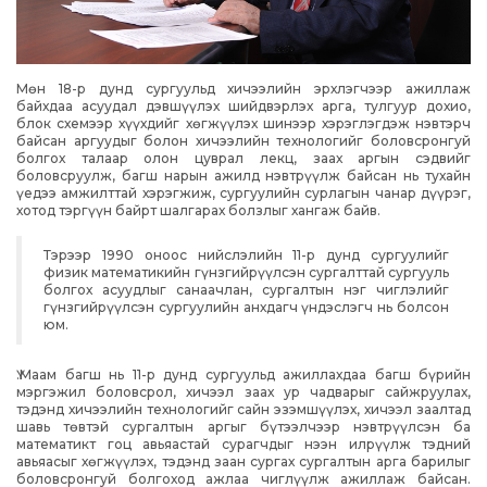
Мөн 18-р дунд сургуульд хичээлийн эрхлэгчээр ажиллаж
байхдаа асуудал дэвшүүлэх шийдвэрлэх арга, тулгуур дохио,
блок схемээр хүүхдийг хөгжүүлэх шинээр хэрэглэгдэж нэвтэрч
байсан аргуудыг болон хичээлийн технологийг боловсронгуй
болгох талаар олон цуврал лекц, заах аргын сэдвийг
боловсруулж, багш нарын ажилд нэвтрүүлж байсан нь тухайн
үедээ амжилттай хэрэгжиж, сургуулийн сурлагын чанар дүүрэг,
хотод тэргүүн байрт шалгарах болзлыг хангаж байв.
Тэрээр 1990 оноос нийслэлийн 11-р дунд сургуулийг
физик математикийн гүнзгийрүүлсэн сургалттай сургууль
болгох асуудлыг санаачлан, сургалтын нэг чиглэлийг
гүнзгийрүүлсэн сургуулийн анхдагч үндэслэгч нь болсон
юм.
Ү.Маам багш нь 11-р дунд сургуульд ажиллахдаа багш бүрийн
мэргэжил боловсрол, хичээл заах ур чадварыг сайжруулах,
тэдэнд хичээлийн технологийг сайн эзэмшүүлэх, хичээл заалтад
шавь төвтэй сургалтын аргыг бүтээлчээр нэвтрүүлсэн ба
математикт гоц авьяастай сурагчдыг нээн илрүүлж тэдний
авьяасыг хөгжүүлэх, тэдэнд заан сургах сургалтын арга барилыг
боловсронгуй болгоход ажлаа чиглүүлж ажиллаж байсан.