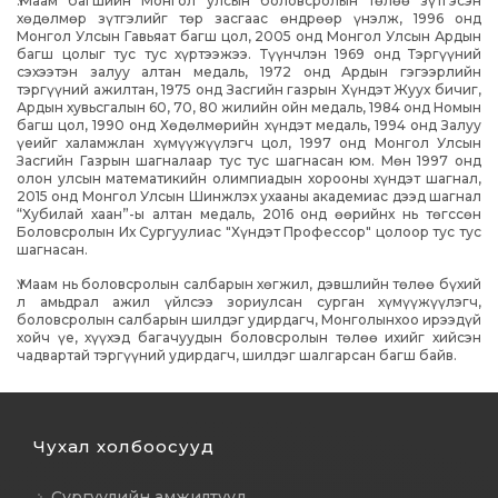
Ү.Маам багшийн Монгол улсын боловсролын төлөө зүтгэсэн
хөдөлмөр зүтгэлийг төр засгаас өндрөөр үнэлж, 1996 онд
Монгол Улсын Гавьяат багш цол, 2005 онд Монгол Улсын Ардын
багш цолыг тус тус хүртээжээ. Түүнчлэн 1969 онд Тэргүүний
сэхээтэн залуу алтан медаль, 1972 онд Ардын гэгээрлийн
тэргүүний ажилтан, 1975 онд Засгийн газрын Хүндэт Жуух бичиг,
Ардын хувьсгалын 60, 70, 80 жилийн ойн медаль, 1984 онд Номын
багш цол, 1990 онд Хөдөлмөрийн хүндэт медаль, 1994 онд Залуу
үеийг халамжлан хүмүүжүүлэгч цол, 1997 онд Монгол Улсын
Засгийн Газрын шагналаар тус тус шагнасан юм. Мөн 1997 онд
олон улсын математикийн олимпиадын хорооны хүндэт шагнал,
2015 онд Монгол Улсын Шинжлэх ухааны академиас дээд шагнал
“Хубилай хаан”-ы алтан медаль, 2016 онд өөрийнх нь төгссөн
Боловсролын Их Сургуулиас "Хүндэт Профессор" цолоор тус тус
шагнасан.
Ү.Маам нь боловсролын салбарын хөгжил, дэвшлийн төлөө бүхий
л амьдрал ажил үйлсээ зориулсан сурган хүмүүжүүлэгч,
боловсролын салбарын шилдэг удирдагч, Монголынхоо ирээдүй
хойч үе, хүүхэд багачуудын боловсролын төлөө ихийг хийсэн
чадвартай тэргүүний удирдагч, шилдэг шалгарсан багш байв.
Чухал холбоосууд
Сургуулийн амжилтууд