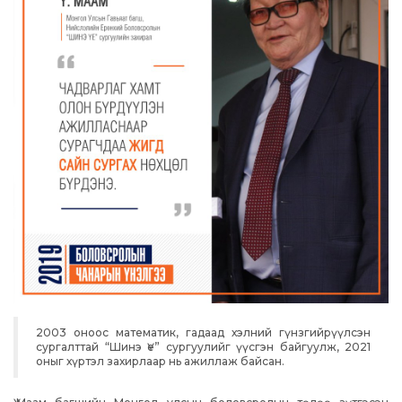
2003 оноос математик, гадаад хэлний гүнзгийрүүлсэн
сургалттай “Шинэ Үе” сургуулийг үүсгэн байгуулж, 2021
оныг хүртэл захирлаар нь ажиллаж байсан.