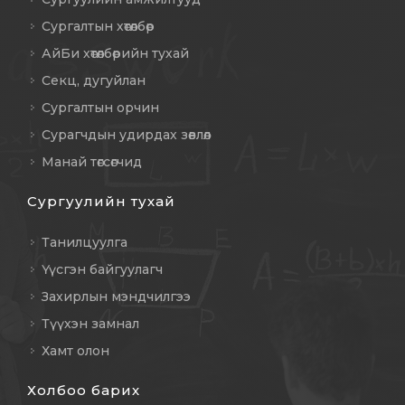
Сургалтын хөтөлбөр
АйБи хөтөлбөрийн тухай
Секц, дугуйлан
Сургалтын орчин
Сурагчдын удирдах зөвлөл
Манай төгсөгчид
Сургуулийн тухай
Танилцуулга
Үүсгэн байгуулагч
Захирлын мэндчилгээ
Түүхэн замнал
Хамт олон
Холбоо барих