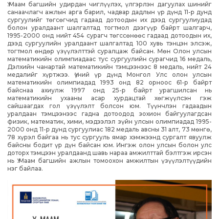
Ү.Маам багшийн удирдан чиглүүлэх, үлгэрлэн дагуулах шинийг
санаачлагч ажлын арга барил, чадвар дадлын үр дүнд 11-р дунд
сургуулийг төгсөгчид гадаад дотоодын их дээд сургуулиудад
болон уралдаант шалгалтад тогтмол дээгүүр байрт шалгарч,
1995-2000 онд нийт 454 сурагч төгссөнөөс гадаад дотоодын их,
дээд сургуулийн уралдаант шалгалтад 100 хувь тэнцэн элсэж,
тогтмол өндөр үзүүлэлттэй суралцаж байсан. Мөн Олон улсын
математикийн олимпиадаас тус сургуулийн сурагчид 16 медаль,
Дэлхийн чанартай математикийн тэмцээнээс 8 медаль, нийт 24
медалийг хүртжээ. Үүний үр дүнд Монгол Улс олон улсын
математикийн олимпиадад 1993 онд 82 орноос 61-р байрт
байснаа ахиулж 1997 онд 25-р байрт урагшилсан нь
математикийн ухааны асар хурдацтай хөгжүүлсэн гэж
сайшаагдах гол үзүүлэлт болсон юм. Түүнчлэн гадаадын
уралдаан тэмцээнээс гадна дотоодод зохион байгуулагдсан
физик, математик, хими, мэдээлэл зүйн улсын олимпиадад 1995-
2000 онд 11-р дунд сургуулиас 182 медаль авсны 31 алт, 73 мөнгө,
78 хүрэл байгаа нь тус сургууль ямар хэмжээнд сургалт явуулж
байсны бодит үр дүн байсан юм. Ингэж олон улсын болон улс
доторх тэмцээн уралдаанд шавь нараа амжилттай бэлтгэж ирсэн
нь Ү.Маам багшийн ажлын томоохон амжилтын үзүүлэлтүүдийн
нэг байлаа.