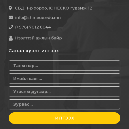
СБД, 1-р хороо, ЮНЕСКО гудамж 12
info@shineue.edu.mn
(+976) 7012 8044
Нээлттэй ажлын байр
Санал хүсэлт илгээх
ИЛГЭЭХ