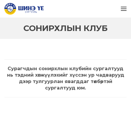
СОНИРХЛЫН КЛУБ
Сурагчдын сонирхлын клубийн сургалтууд
нь тэдний хөгжүүлэхийг хүссэн ур чадварууд
дээр тулгуурлан явагддаг төлбөртэй
сургалтууд юм.