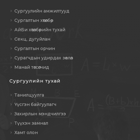
Сургуулийн амжилтууд
Сургалтын хөтөлбөр
АйБи хөтөлбөрийн тухай
Секц, дугуйлан
Сургалтын орчин
Сурагчдын удирдах зөвлөл
Манай төгсөгчид
Сургуулийн тухай
Танилцуулга
Үүсгэн байгуулагч
Захирлын мэндчилгээ
Түүхэн замнал
Хамт олон