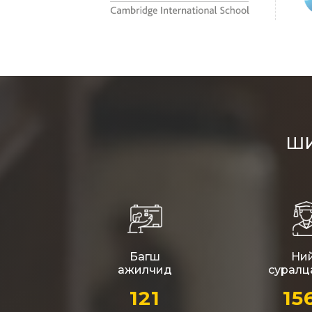
Багш
Ни
ажилчид
суралц
121
15