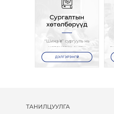
Сургалтын
хөтөлбөрүүд
“Шинэ Үе” сургууль нь
математик, англи
о
хэлний гүнзгийрүүлсэн
ДЭЛГЭРЭНГҮЙ
сургалт явуулахын
зэрэгцээ бусад бүх
хичээлийг олон улсын
стандарттай хослуулан
өндөр түвшинд
судалдаг.
ТАНИЛЦУУЛГА