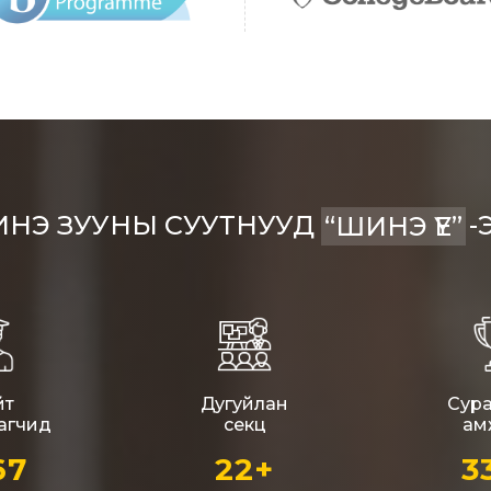
ШИНЭ ЗУУНЫ СУУТНУУД
-ЭЭС
“
йт
Дугуйлан
Сур
агчид
секц
ам
67
22+
3