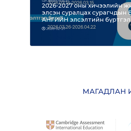
Цаг үеийн мэдээ
2026-2027 оны хичээлийн ж
элсэн суралцах сурагчдын
АНГИЙН элсэлтийн бүртгэл
2026-02-27
МАГАДЛАН 