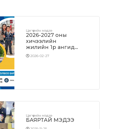
Цаг үеийн мэдээ
2026-2027 оны
хичээлийн
жилийн 1р ангид
элсэн суралцах
2026-02-27
сурагчдын БЭЛТГЭЛ
АНГИЙН элсэлтийн
бүртгэл эхэллээ
Цаг үеийн мэдээ
БАЯРТАЙ МЭДЭЭ
2025-11-25