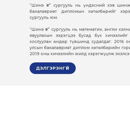
“Шинэ Үе” сургууль нь үндэсний хэв шинж
бакалавриат дипломын хөтөлбөрийг хэр
сургууль юм.
“Шинэ Үе” сургууль нь математик, англи хэл
явуулахын зэрэгцээ бусад бүх хичээлийг
хослуулан өндөр түвшинд судалдаг. 2016 о
улсын бакалавриат диплом хөтөлбөрийн гори
2019 оны хичээлийн жилд хэрэгжүүлж эхэлсэ
ДЭЛГЭРЭНГҮЙ