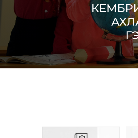
КЕМБР
АХЛ
Г
/