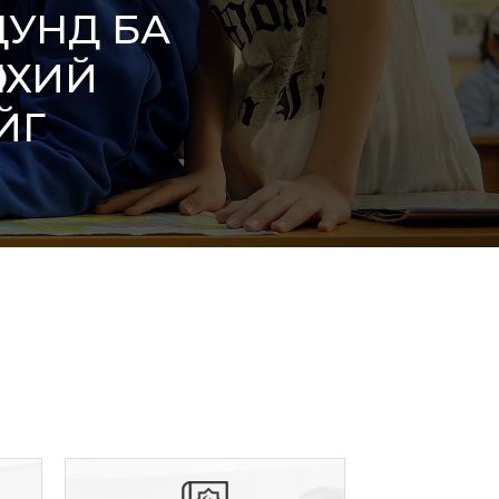
УНД БА
НХИЙ
ЙГ