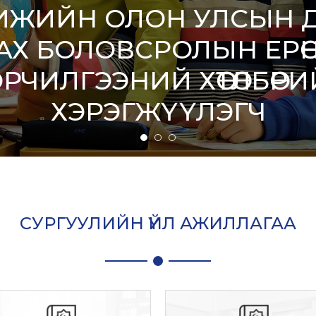
ИЖИЙН ОЛОН УЛСЫН Д
АХ БОЛОВСРОЛЫН ЕРӨ
ЭРЧИЛГЭЭНИЙ ХӨТӨЛБӨРИ
ХЭРЭГЖҮҮЛЭГЧ
СУРГУУЛИЙН ҮЙЛ АЖИЛЛАГАА