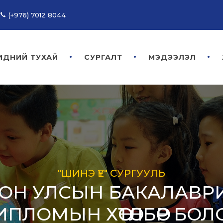
(+976) 7012 8044
ИДНИЙ ТУХАЙ
СУРГАЛТ
МЭДЭЭЛЭЛ
"ШИНЭ ҮЕ" СУРГУУЛЬ
ОН УЛСЫН БАКАЛАВР
ИПЛОМЫН ХӨТӨЛБӨР БОЛ