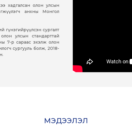
ээ хадгалсан олон улсын
эгжүүлэгч анхны Монгол
ний гүнзгийрүүлсэн сургалт
 олон улсын стандарттай
ны 7-р сараас эхэлж олон
логч сургууль болж, 2018-
н.
МЭДЭЭЛЭЛ