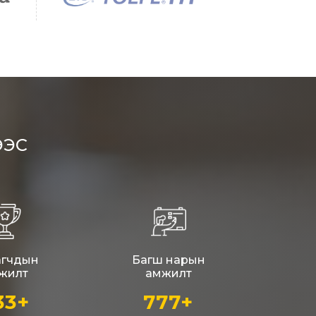
агчдын
Багш нарын
жилт
амжилт
33+
777+