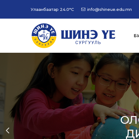
Улаанбаатар
24.0°C
info@shineue.edu.mn
Б
ОЛ
Д