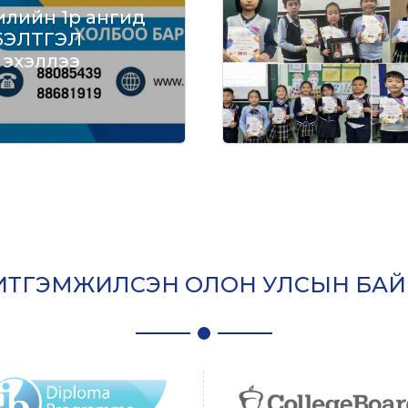
илийн 1р ангид
 БЭЛТГЭЛ
 эхэллээ
ИТГЭМЖИЛСЭН ОЛОН УЛСЫН БАЙ