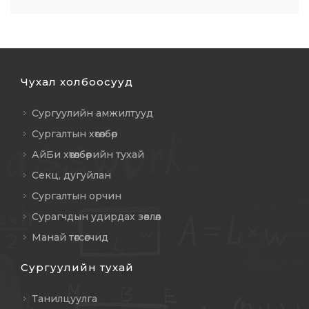
Чухал холбоосууд
Сургуулийн амжилтууд
Сургалтын хөтөлбөр
АйБи хөтөлбөрийн тухай
Секц, дугуйлан
Сургалтын орчин
Сурагчдын удирдах зөвлөл
Манай төгсөгчид
Сургуулийн тухай
Танилцуулга