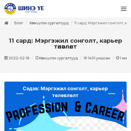
Блог
Хөгжүүлэх сургалтууд
11 сард: Мэргэжил сонголт, карь
11 сард: Мэргэжил сонголт, карьер
төлөвлөлт
2022-02-16
Хөгжүүлэх сургалтууд
1401
уншсан
1
мину