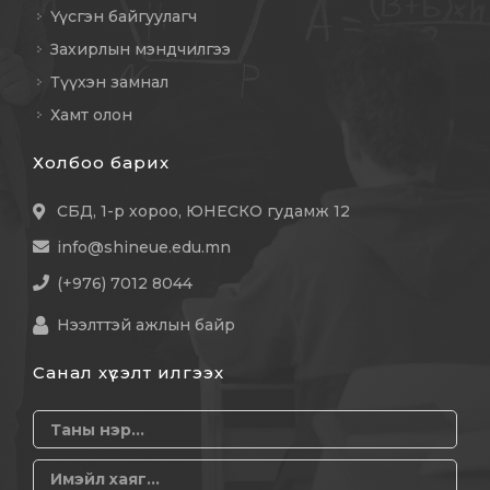
Үүсгэн байгуулагч
Захирлын мэндчилгээ
Түүхэн замнал
Хамт олон
Холбоо барих
СБД, 1-р хороо, ЮНЕСКО гудамж 12
info@shineue.edu.mn
(+976) 7012 8044
Нээлттэй ажлын байр
Санал хүсэлт илгээх