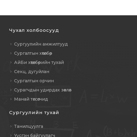
Чухал холбоосууд
Сургуулийн амжилтууд
Сургалтын хөтөлбөр
АйБи хөтөлбөрийн тухай
Секц, дугуйлан
Сургалтын орчин
Сурагчдын удирдах зөвлөл
Манай төгсөгчид
Сургуулийн тухай
Танилцуулга
Үүсгэн байгуулагч