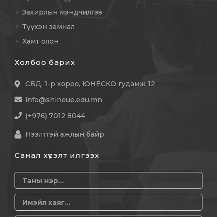
Захирлын мэндчилгээ
Түүхэн замнал
Хамт олон
Холбоо барих
СБД, 1-р хороо, ЮНЕСКО гудамж 12
info@shineue.edu.mn
(+976) 7012 8044
Нээлттэй ажлын байр
Санал хүсэлт илгээх