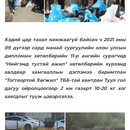
Хэдий цар тахал намжаагүй байсан ч 2021 оны
09 дүгээр сард манай сургуулийн олон улсын
дипломын хөтөлбөрийн 11-р ангийн сурагчид
"Нийгэмд тустай ажил" хөтөлбөрийн хүрээнд
халдвар хамгааллын дэглэмээ баримтлан
"Тогтвортой Хөгжил" ТББ-тай хамтран Туул гол
дагуу ойролцоогоор 2 км газарт 10-20 кг хог
хаягдлыг түүж цэвэрлэлээ.