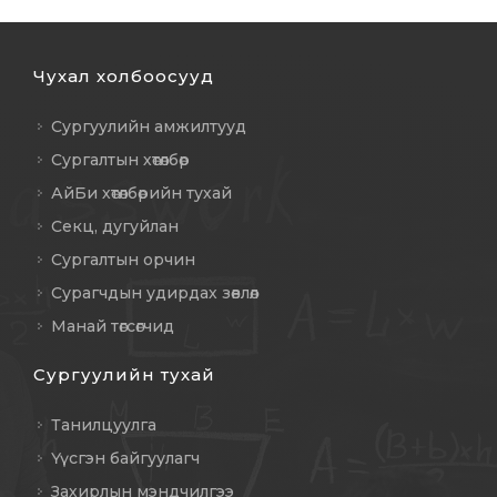
Чухал холбоосууд
Сургуулийн амжилтууд
Сургалтын хөтөлбөр
АйБи хөтөлбөрийн тухай
Секц, дугуйлан
Сургалтын орчин
Сурагчдын удирдах зөвлөл
Манай төгсөгчид
Сургуулийн тухай
Танилцуулга
Үүсгэн байгуулагч
Захирлын мэндчилгээ