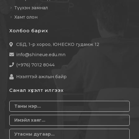
Түүхэн замнал
Хамт олон
Холбоо барих
СБД, 1-р хороо, ЮНЕСКО гудамж 12
info@shineue.edu.mn
(+976) 7012 8044
Нээлттэй ажлын байр
Санал хүсэлт илгээх