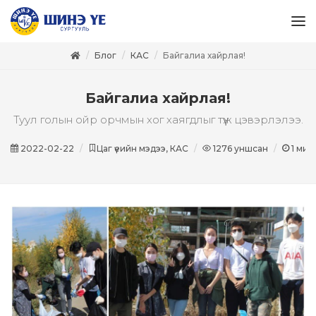
Блог
КАС
Байгалиа хайрлая!
Байгалиа хайрлая!
Туул голын ойр орчмын хог хаягдлыг түүж цэвэрлэлээ.
2022-02-22
Цаг үеийн мэдээ, КАС
1276
уншсан
1
мин