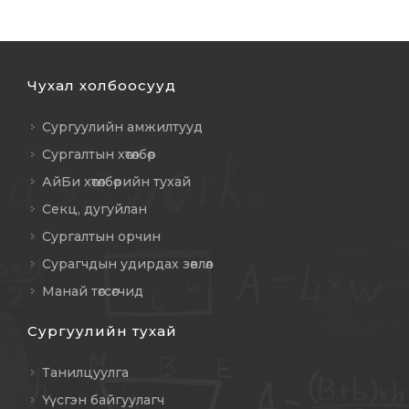
Чухал холбоосууд
Сургуулийн амжилтууд
Сургалтын хөтөлбөр
АйБи хөтөлбөрийн тухай
Секц, дугуйлан
Сургалтын орчин
Сурагчдын удирдах зөвлөл
Манай төгсөгчид
Сургуулийн тухай
Танилцуулга
Үүсгэн байгуулагч