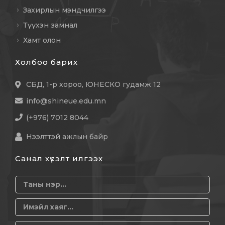
Захирлын мэндчилгээ
Түүхэн замнал
Хамт олон
Холбоо барих
СБД, 1-р хороо, ЮНЕСКО гудамж 12
info@shineue.edu.mn
(+976) 7012 8044
Нээлттэй ажлын байр
Санал хүсэлт илгээх