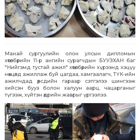
Манай сургуулийн олон улсын дипломын
хөтөлбөрийн 11-р ангийн сурагчдын БУУЗХАН баг
"Нийгэмд тустай ажил" хөтөлбөрийн хүрээнд хэцүү
нөхцөлд ажиллаж буй цагдаа, хамгаалагч, ТҮК-ийн
ажилчдад өөрсдийн гараар сэтгэлээ шингээж
хийсэн бууз болон халуун аарц, чацарганыг
түгээж, хүйтэн өдрийн жаврыг үргээлээ.