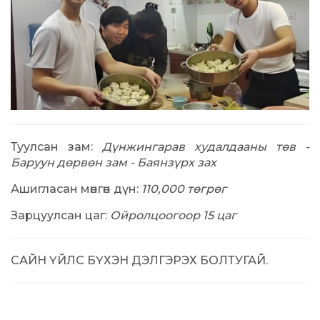
Туулсан зам:
Дүнжингарав худалдааны төв -
Баруун дөрвөн зам - Баянзүрх зах
Ашигласан мөнгөн дүн:
110,000 төгрөг
Зарцуулсан цаг:
Ойролцоогоор 15 цаг
САЙН ҮЙЛС БҮХЭН ДЭЛГЭРЭХ БОЛТУГАЙ.