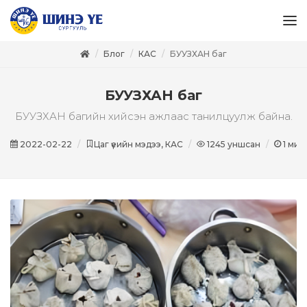
Блог
КАС
БУУЗХАН баг
БУУЗХАН баг
БУУЗХАН багийн хийсэн ажлаас танилцуулж байна.
2022-02-22
Цаг үеийн мэдээ, КАС
1245
уншсан
1
мин