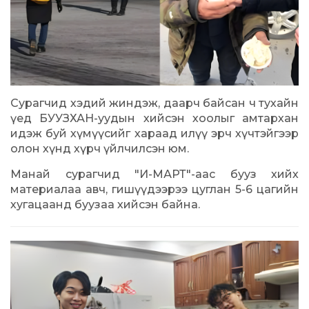
Сурагчид хэдий жиндэж, даарч байсан ч тухайн
үед БУУЗХАН-уудын хийсэн хоолыг амтархан
идэж буй хүмүүсийг хараад илүү эрч хүчтэйгээр
олон хүнд хүрч үйлчилсэн юм.
Манай сурагчид "И-МАРТ"-аас бууз хийх
материалаа авч, гишүүдээрээ цуглан 5-6 цагийн
хугацаанд буузаа хийсэн байна.