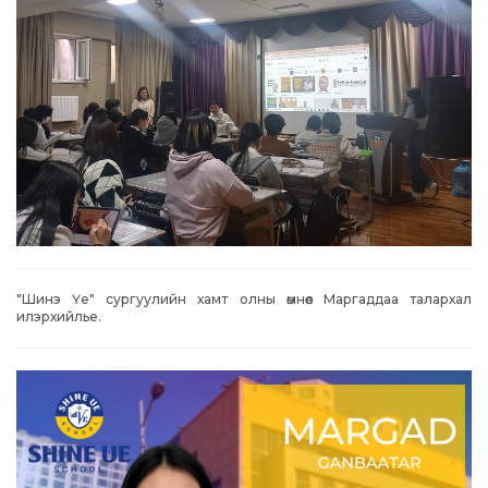
"Шинэ Үе" сургуулийн хамт олны өмнөөс Маргаддаа талархал
илэрхийлье.