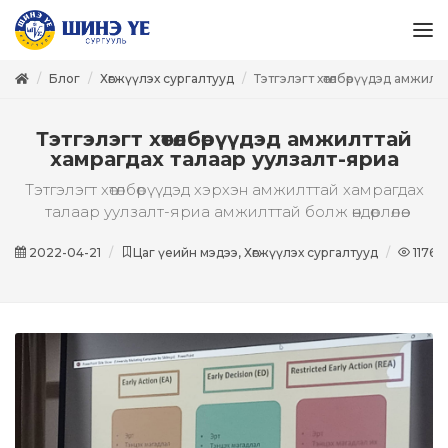
Блог
Хөгжүүлэх сургалтууд
Тэтгэлэгт хөтөлбөрүүдэд амжил
Тэтгэлэгт хөтөлбөрүүдэд амжилттай
хамрагдах талаар уулзалт-яриа
Тэтгэлэгт хөтөлбөрүүдэд хэрхэн амжилттай хамрагдах
талаар уулзалт-яриа амжилттай болж өндөрлөлөө.
2022-04-21
Цаг үеийн мэдээ, Хөгжүүлэх сургалтууд
1176
у