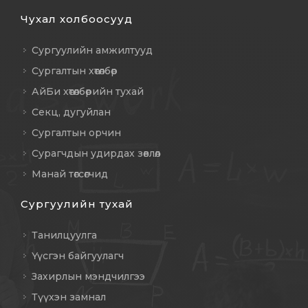
Чухал холбоосууд
Сургуулийн амжилтууд
Сургалтын хөтөлбөр
АйБи хөтөлбөрийн тухай
Секц, дугуйлан
Сургалтын орчин
Сурагчдын удирдах зөвлөл
Манай төгсөгчид
Сургуулийн тухай
Танилцуулга
Үүсгэн байгуулагч
Захирлын мэндчилгээ
Түүхэн замнал