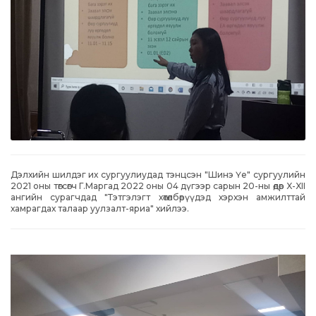
Дэлхийн шилдэг их сургуулиудад тэнцсэн "Шинэ Үе" сургуулийн
2021 оны төгсөгч Г.Маргад 2022 оны 04 дүгээр сарын 20-ны өдөр X-XII
ангийн сурагчдад "Тэтгэлэгт хөтөлбөрүүдэд хэрхэн амжилттай
хамрагдах талаар уулзалт-яриа" хийлээ.