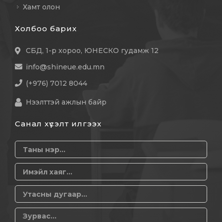
Хамт олон
Холбоо барих
СБД, 1-р хороо, ЮНЕСКО гудамж 12
info@shineue.edu.mn
(+976) 7012 8044
Нээлттэй ажлын байр
Санал хүсэлт илгээх