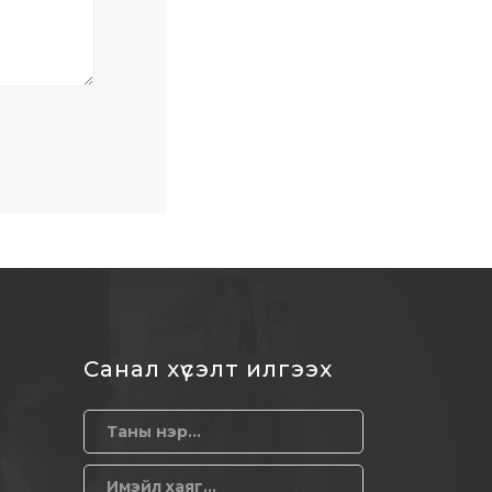
Санал хүсэлт илгээх
О