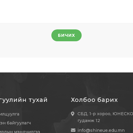
БИЧИХ
гуулийн тухай
Холбоо барих
СБД, 1-р хороо, ЮНЕСК
илцуулга
гудамж 12
гэн байгуулагч
info@shineue.edu.mn
ирлын мэндчилгээ