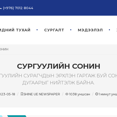
(+976) 7012 8044
ИДНИЙ ТУХАЙ
СУРГАЛТ
МЭДЭЭЛЭЛ
ОНИН
СУРГУУЛИЙН СОНИН
РГУУЛИЙН СУРАГЧДЫН ЭРХЛЭН ГАРГАЖ БУЙ С
ДУГААРЫГ НИЙТЭЛЖ БАЙНА.
23-05-18
SHINE UE NEWSPAPER
1038
уншсан
1
минут ун