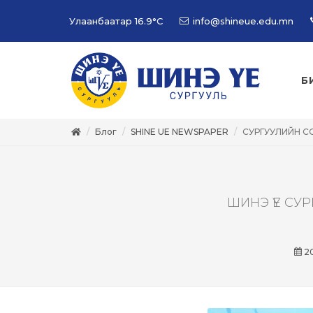
Улаанбаатар
16.9°C
info@shineue.edu.mn
Б
Блог
SHINE UE NEWSPAPER
СУРГУУЛИЙН С
ШИНЭ ҮЕ СУ
20