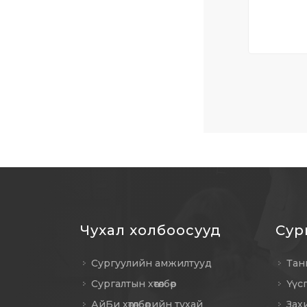
Чухал холбоосууд
Сур
Сургуулийн амжилтууд
Тан
Сургалтын хөтөлбөр
Үүс
АйБи хөтөлбөрийн тухай
Зах