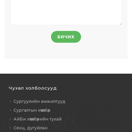
БИЧИХ
Чухал холбоосууд
Сургуулийн амжилтууд
Сургалтын хөтөлбөр
АйБи хөтөлбөрийн тухай
Секц, дугуйлан