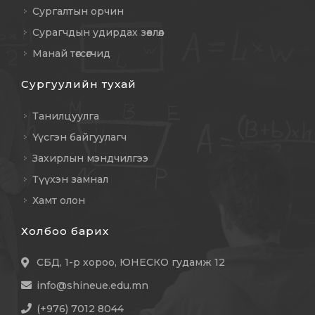
Сургалтын орчин
Сурагчдын удирдах зөвлөл
Манай төгсөгчид
Сургуулийн тухай
Танилцуулга
Үүсгэн байгуулагч
Захирлын мэндчилгээ
Түүхэн замнал
Хамт олон
Холбоо барих
СБД, 1-р хороо, ЮНЕСКО гудамж 12
info@shineue.edu.mn
(+976) 7012 8044