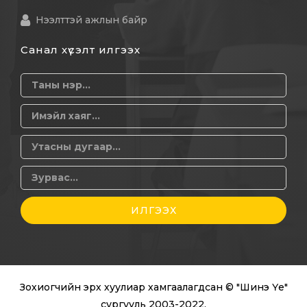
Нээлттэй ажлын байр
Санал хүсэлт илгээх
ИЛГЭЭХ
Зохиогчийн эрх хуулиар хамгаалагдсан © "Шинэ Үе"
сургууль 2003-2022.