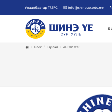
Улаанбаатар
17.5°C
info@shineue.edu.mn
Б
Блог
Зарлал
АНГЛИ ХЭЛ