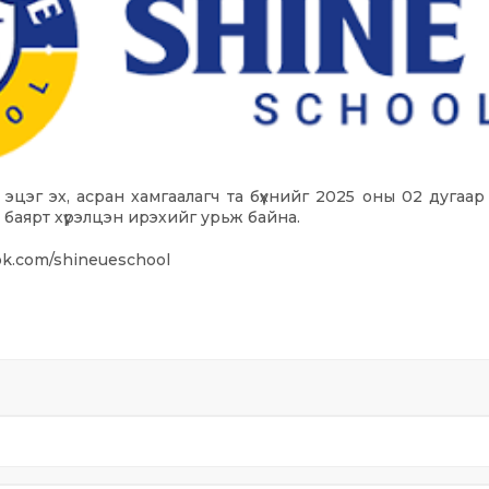
эцэг эх, асран хамгаалагч та бүхнийг 2025 оны 02 дугаа
 баярт хүрэлцэн ирэхийг урьж байна.
ok.com/shineueschool