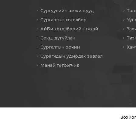
Сургуулийн амжилтууд
Тан
Сургалтын хөтөлбөр
Үүсг
АйБи хөтөлбөрийн тухай
Зах
Секц, дугуйлан
Түүх
Сургалтын орчин
Хам
Сурагчдын удирдах зөвлөл
Манай төгсөгчид
Зохиог