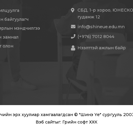
СБД, 1-р хороо, ЮНЕСК
илцуулга
гудамж 12
эн байгуулагч
info@shineue.edu.mn
ирлын мэндчилгээ
(+976) 7012 8044
эн замнал
т олон
Нээлттэй ажлын байр
чийн эрх хуулиар хамгаалагдсан © "Шинэ Үе" сургууль 200
Вэб сайт
ыг:
Грийн софт ХХК