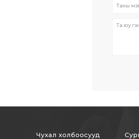
Чухал холбоосууд
Сур