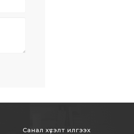
Санал хүсэлт илгээх