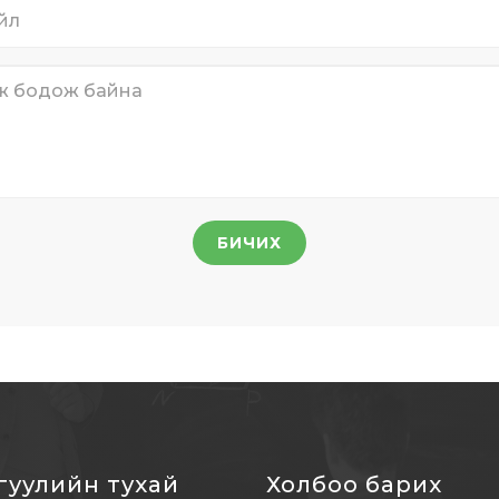
БИЧИХ
гуулийн тухай
Холбоо барих