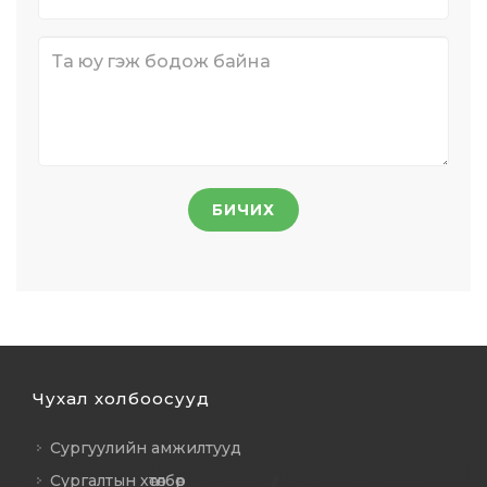
БИЧИХ
Чухал холбоосууд
Сургуулийн амжилтууд
Сургалтын хөтөлбөр