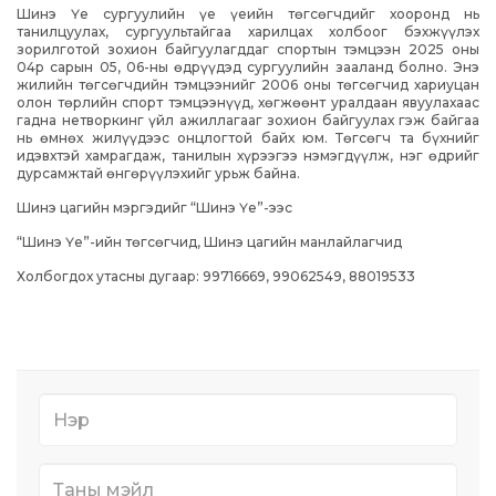
Шинэ Үе сургуулийн үе үеийн төгсөгчдийг хооронд нь
танилцуулах, сургуультайгаа харилцах холбоог бэхжүүлэх
зорилготой зохион байгуулагддаг спортын тэмцээн 2025 оны
04р сарын 05, 06-ны өдрүүдэд сургуулийн зааланд болно. Энэ
жилийн төгсөгчдийн тэмцээнийг 2006 оны төгсөгчид хариуцан
олон төрлийн спорт тэмцээнүүд, хөгжөөнт уралдаан явуулахаас
гадна нетворкинг үйл ажиллагааг зохион байгуулах гэж байгаа
нь өмнөх жилүүдээс онцлогтой байх юм. Төгсөгч та бүхнийг
идэвхтэй хамрагдаж, танилын хүрээгээ нэмэгдүүлж, нэг өдрийг
дурсамжтай өнгөрүүлэхийг урьж байна.
Шинэ цагийн мэргэдийг “Шинэ Үе”-ээс
“Шинэ Үе”-ийн төгсөгчид, Шинэ цагийн манлайлагчид
Холбогдох утасны дугаар: 99716669, 99062549, 88019533