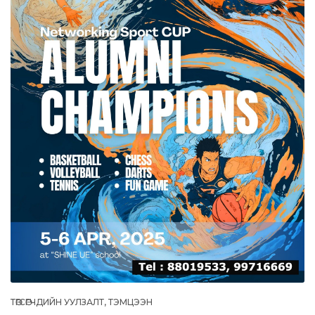
ТӨГСӨГЧДИЙН УУЛЗАЛТ, ТЭМЦЭЭН