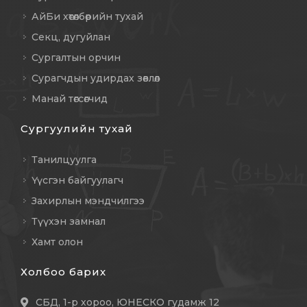
АйБи хөтөлбөрийн тухай
Секц, дугуйлан
Сургалтын орчин
Сурагчдын удирдах зөвлөл
Манай төгсөгчид
Сургуулийн тухай
Танилцуулга
Үүсгэн байгуулагч
Захирлын мэндчилгээ
Түүхэн замнал
Хамт олон
Холбоо барих
СБД, 1-р хороо, ЮНЕСКО гудамж 12