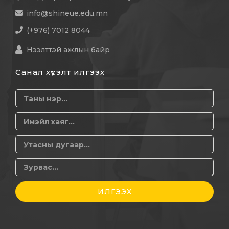
info@shineue.edu.mn
(+976) 7012 8044
Нээлттэй ажлын байр
Санал хүсэлт илгээх
ИЛГЭЭХ