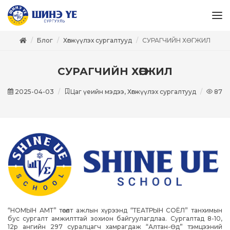
Блог
Хөгжүүлэх сургалтууд
CУРАГЧИЙН ХӨГЖИЛ
CУРАГЧИЙН ХӨГЖИЛ
2025-04-03
Цаг үеийн мэдээ, Хөгжүүлэх сургалтууд
877
“НОМЫН АМТ” төсөлт ажлын хүрээнд “ТЕАТРЫН СОЁЛ” танхимын
бус сургалт амжилттай зохион байгуулагдлаа. Сургалтад 8-10,
12р ангийн 297 суралцагч хамрагдаж “Алтан-Өд” тэмцээний