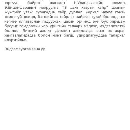
тэргүүн байрын шагналт Н.Уранзаяагийн зохиол,
Э.Ёндоншаравын найруулга “18 дахь хаврын хайр” драмын
жүжгийг үзэж сурагчдын хайр дурлал, үерхэл нөхөрлөл гэнэн
томоогүй өрсөлдөөн, багшийгаа хайрлах хайрын тухай болоод нэг
нэгнээ ялгаварлан гадуурхах, цахим орчинд зүй бус харьцаж
бусдыг гомдоохын хор уршгийн талаарх мэдлэг, мэдээллэлтэй
боллоо. Бидний ажлыг дэмжин ажилладаг эцэг эх асран
хамгаалагчдадаа болон нийт багш, удирдлагууддаа талархал
илэрхийлье.
Эндээс зургаа авна уу