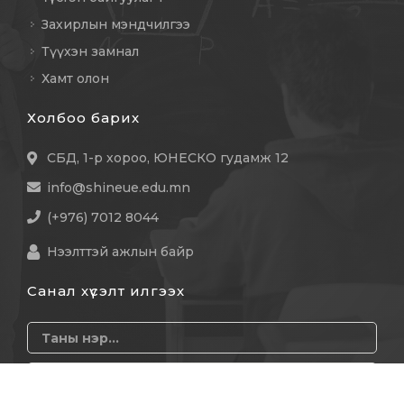
Захирлын мэндчилгээ
Түүхэн замнал
Хамт олон
Холбоо барих
СБД, 1-р хороо, ЮНЕСКО гудамж 12
info@shineue.edu.mn
(+976) 7012 8044
Нээлттэй ажлын байр
Санал хүсэлт илгээх