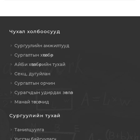
Чухал холбоосууд
Сургуулийн амжилтууд
Сургалтын хөтөлбөр
АйБи хөтөлбөрийн тухай
Секц, дугуйлан
Сургалтын орчин
Сурагчдын удирдах зөвлөл
Манай төгсөгчид
Сургуулийн тухай
Танилцуулга
Үүсгэн байгуулагч