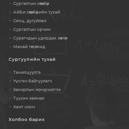
Сургалтын хөтөлбөр
АйБи хөтөлбөрийн тухай
Секц, дугуйлан
Сургалтын орчин
Сурагчдын удирдах зөвлөл
Манай төгсөгчид
Сургуулийн тухай
Танилцуулга
Үүсгэн байгуулагч
Захирлын мэндчилгээ
Түүхэн замнал
Хамт олон
Холбоо барих