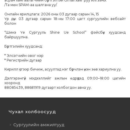
асран хамгаалагчийн бүртгэлтэй Gmail хаяг руу илгээнэ.
/Та мөн SPAM-аа шалгана уу/
Онлайн ярилцлага: 2026 оны 03 дугаар сарын 14, 15
Үр дүн: 03 дугаар сарын 18-ны 17:00 цагт сургуулийн вебсайт
болон
“Шинэ Үе Сургууль Shine Ue School” фэйсбүүк хуудсанд
байршуулна.
Бүртгэлийн хуудсанд:
* Элсэгчийн овог нэр
* Регистрийн дугаар
Кирилл үсгээр бичиж, асуултад нэг бүрчлэн үнэн зөв хариулна уу.
Дэлгэрэнгүй мэдээллийг ажлын өдрүүдэд 09:00–18:00 цагийн
хооронд
88085439, 88681919 дугаарт холбогдон авна уу.
Чухал холбоосууд
Сургуулийн амжилтууд