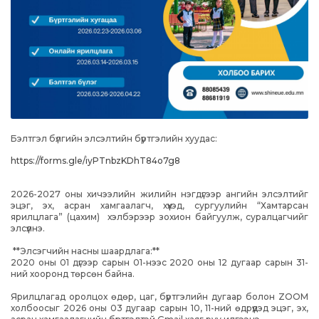
Бэлтгэл бүлгийн элсэлтийн бүртгэлийн хуудас:
https://forms.gle/iyPTnbzKDhT84o7g8
2026-2027 оны хичээлийн жилийн нэгдүгээр ангийн элсэлтийг
эцэг, эх, асран хамгаалагч, хүүхэд, сургуулийн “Хамтарсан
ярилцлага” (цахим) хэлбэрээр зохион байгуулж, суралцагчийг
элсүүлнэ.
**Элсэгчийн насны шаардлага:**
2020 оны 01 дүгээр сарын 01-нээс 2020 оны 12 дугаар сарын 31-
ний хооронд төрсөн байна.
Ярилцлагад оролцох өдөр, цаг, бүртгэлийн дугаар болон ZOOM
холбоосыг 2026 оны 03 дугаар сарын 10, 11-ний өдрүүдэд эцэг, эх,