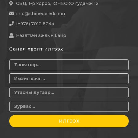
СБД, 1-р хороо, ЮНЕСКО гудамж 12
info@shineue.edu.mn
(+976) 7012 8044
Нээлттэй ажлын байр
Санал хүсэлт илгээх
ИЛГЭЭХ