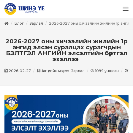
Блог
Зарлал
2026-2027 оны хичээлийн жилийн 1р ангид 
2026-2027 оны хичээлийн жилийн 1р
ангид элсэн суралцах сурагчдын
БЭЛТГЭЛ АНГИЙН элсэлтийн бүртгэл
эхэллээ
2026-02-27
Цаг үеийн мэдээ, Зарлал
1099
уншсан
1
м