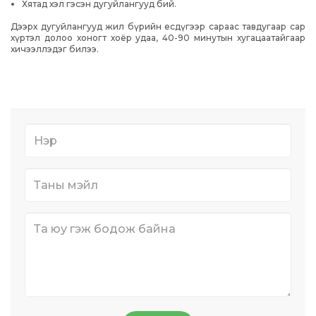
Хятад хэл гэсэн дугуйлангууд бий.
Дээрх дугуйлангууд жил бүрийн есдүгээр сараас тавдугаар сар
хүртэл долоо хоногт хоёр удаа, 40-90 минутын хугацаатайгаар
хичээллэдэг билээ.