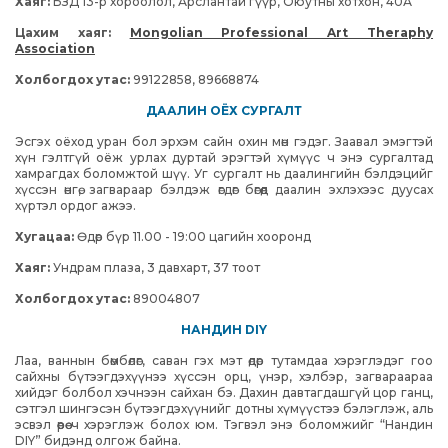
Хаяг:
БЗД 13-р хороолол, Арслантай гүүр, Оюутны хотхон, 40А
Цахим хаяг:
Mongolian Professional Art Theraphy
Association
Холбогдох утас:
99122858, 89668874
ДААЛИН ОЁХ СУРГАЛТ
Эсгэх оёход уран бол эрхэм сайн охин мөн гэдэг. Заавал эмэгтэй
хүн гэлтгүй оёж урлах дуртай эрэгтэй хүмүүс ч энэ сургалтад
хамрагдах боломжтой шүү. Уг сургалт нь даалингийн бэлдэцийг
хүссэн өнгө, загвараар бэлдэж өгдөг бөгөөд даалин эхлэхээс дуусах
хүртэл ордог ажээ.
Хугацаа:
Өдөр бүр 11.00 - 19:00 цагийн хооронд
Хаяг:
Ундрам плаза, 3 давхарт, 37 тоот
Холбогдох утас:
89004807
НАНДИН DIY
Лаа, ваннын бөмбөлөг, саван гэх мэт өдөр тутамдаа хэрэглэдэг гоо
сайхны бүтээгдэхүүнээ хүссэн орц, үнэр, хэлбэр, загвараараа
хийдэг болбол хэчнээн сайхан бэ. Дахин давтагдашгүй цор ганц,
сэтгэл шингэсэн бүтээгдэхүүнийг дотны хүмүүстээ бэлэглэж, аль
эсвэл өөрөө ч хэрэглэж болох юм. Тэгвэл энэ боломжийг “Нандин
DIY” бидэнд олгож байна.