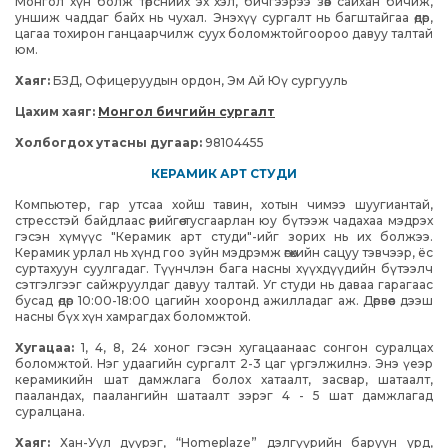
Монгол хүн болж төрснийх эх хэл, бичгээрээ зөв сайхан бичиж,
уншиж чаддаг байх нь чухал. Энэхүү сургалт нь багштайгаа өдөр,
цагаа тохирон ганцаарчилж суух боломжтойгоороо давуу талтай
юм.
Хаяг:
БЗД, Офицеруудын ордон, Эм Ай Юү сургууль
Цахим хаяг:
Монгол бичгийн сургалт
Холбогдох утасны дугаар:
98104455
КЕРАМИК АРТ СТУДИ
Компьютер, гар утсаа хойш тавин, хотын чимээ шуугиантай,
стресстэй байдлаас өөрийгөө тусгаарлан юу бүтээж чадахаа мэдрэх
гэсэн хүмүүс "Керамик арт студи"-ийг зорих нь их болжээ.
Керамик урлал нь хүнд гоо зүйн мэдрэмж өгөхийн сацуу
тэвчээр,
ёс
суртахуун суулгадаг.
Түүнчлэн бага насны хүүхдүүдийн бүтээлч
сэтгэлгээг сайжруулдаг давуу талтай. Уг студи нь даваа гарагаас
бусад өдөр 10:00-18:00 цагийн хооронд ажилладаг аж. Дөрвөөс дээш
насны бүх хүн хамрагдах боломжтой.
Хугацаа:
1, 4, 8, 24 хоног гэсэн хугацаанаас сонгон суралцах
боломжтой. Нэг удаагийн сургалт 2-3 цаг үргэлжилнэ. Энэ үеэр
керамикийн шат дамжлага болох хатаалт, засвар, шатаалт,
пааландах, паалангийн шатаалт зэрэг 4 - 5 шат дамжлагад
суралцана.
Хаяг:
Хан-Уул дүүрэг, “Homeplaze” дэлгүүрийн баруун урд,