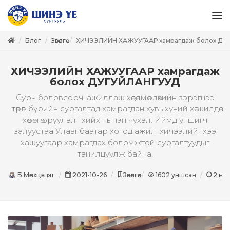
Блог
Зөвөлгөө
ХИЧЭЭЛИЙН ХАЖУУГААР хамрагдаж болох ДУ
ХИЧЭЭЛИЙН ХАЖУУГААР хамрагдаж
болох ДУГУЙЛАНГУУД
Сурч боловсорч, ажиллаж хөдөлмөрлөхийн зэрэгцээ
төрөл бүрийн сургалтад хамрагдан хувь хүний хөгжилдөө
хөрөнгө оруулалт хийх нь нэн чухал. Иймд уншигч
залуустаа Улаанбаатар хотод ажил, хичээлийнхээ
хажуугаар хамрагдах боломжтой сургалтуудыг
танилцуулж байна.
Б.Мөнхцэцэг
2021-10-26
Зөвөлгөө
1602
уншсан
2
ми