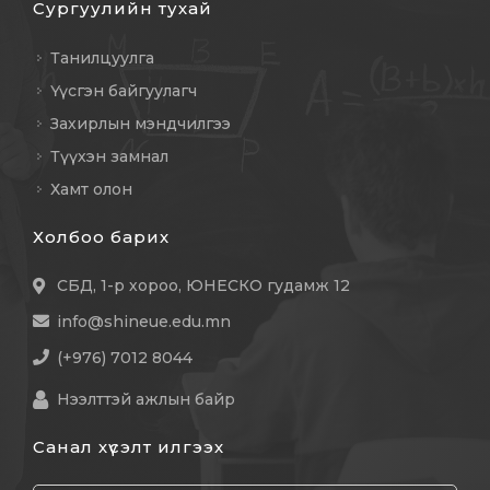
Сургуулийн тухай
Танилцуулга
Үүсгэн байгуулагч
Захирлын мэндчилгээ
Түүхэн замнал
Хамт олон
Холбоо барих
СБД, 1-р хороо, ЮНЕСКО гудамж 12
info@shineue.edu.mn
(+976) 7012 8044
Нээлттэй ажлын байр
Санал хүсэлт илгээх