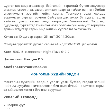
Сургалтад хамрагдсанаар байгалийн гаралтай бүтээгдэхүүнээр
анхилам үнэрт лаа, саван, алжаал ядаргаа тайлах ваннын бөмбөлөг,
үнэртүүлэгч зэргийг хийж сурна. Түүнчлэн зөвхөн охидод
зориулсан сургалт зохион байгуулагдах ажээ. Уг сургалтад нь
наймаас дээш насны охид хамрагдах боломжтой. Ташрамд
дурдахад, сургалтад биечлэн ирэх боломжгүй хүмүүст зориулан
арваннэгдүгээр сарын 1-нд
онлайн сургалтаа
эхлэх ажээ.
Хугацаа:
10 дугаар сарын 25-нд 11:30-14:30цаг.
Охидын сургалт 10 дугаар сарын 24-нд 11:30-13:30 цаг хүртэл.
Хаяг:
БЗД, 13-р хороолол Night Plaza sh2-2
Цахим хаяг:
Нандин DIY
Холбогдох утас:
96545498
МОНГОЛЫН ХҮҮХДИЙН ОРДОН
Монголын хүүхдийн ордонд
урлаг, уран бүтээл, гадаад хэлний
нийт 23 дугуйлан хичээллэдэг бөгөөд жил бүрийн есдүгээр сарын
эхний долоо хоногт бүртгэл явуулдаг.
УРЛАГИЙН ТӨРӨЛД:
Морин хуур