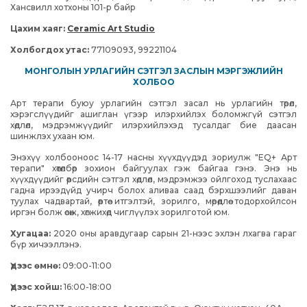
Хансвилл хотхоны 101-р байр
Цахим хаяг:
Ceramic Art Studio
Холбогдох утас:
77109093, 99221104
МОНГОЛЫН УРЛАГИЙН СЭТГЭЛ ЗАСЛЫН МЭРГЭЖЛИЙН
ХОЛБОО
Арт терапи буюу урлагийн сэтгэл засал нь
урлагийн төрөл,
хэрэгслүүдийг ашиглан
үгээр илэрхийлэх боломжгүй сэтгэл
хөдлөл, мэдрэмжүүдийг илэрхийлэхэд тусалдаг бие даасан
шинжлэх ухаан юм.
Энэхүү холбооноос 14-17 насны хүүхдүүдэд зориулж "EQ+ Арт
терапи" хөтөлбөр зохион байгуулах гэж байгаа гэнэ. Энэ нь
хүүхдүүдийг өөрсдийн сэтгэл хөдлөл, мэдрэмжээ ойлгоход туслахаас
гадна ирээдүйд учирч болох аливаа саад бэрхшээлийг даван
туулах чадвартай, өөртөө итгэлтэй, зорилго, мөрөөдлөө тодорхойлсон
иргэн болж өсөж, хөгжихөд чиглүүлэх зорилготой юм.
Хугацаа:
2020 оны аравдугаар сарын 21-нээс эхлэн лхагва гараг
бүр хичээллэнэ.
Үдээс өмнө:
09:00-11:00
Үдээс хойш:
16:00-18:00