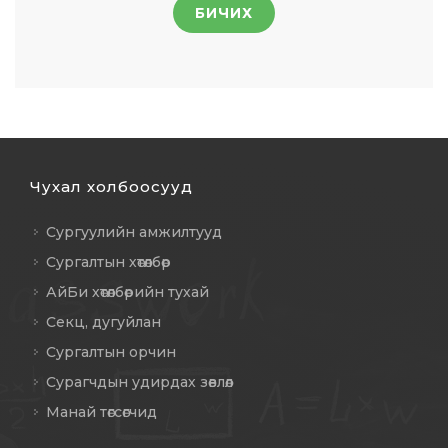
БИЧИХ
Чухал холбоосууд
Сургуулийн амжилтууд
Сургалтын хөтөлбөр
АйБи хөтөлбөрийн тухай
Секц, дугуйлан
Сургалтын орчин
Сурагчдын удирдах зөвлөл
Манай төгсөгчид