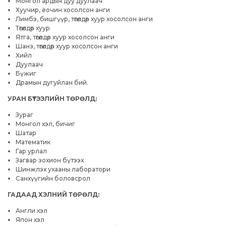
Монгол ардын дуу дуулаач
Хуучир, ёочин хосолсон анги
Лимбэ, бишгүүр, төгөлдөр хуур хосолсон анги
Төгөлдөр хуур
Ятга, төгөлдөр хуур хосолсон анги
Шанз, төгөлдөр хуур хосолсон анги
Хийл
Дуулаач
Бүжиг
Драмын дугуйлан бий.
УРАН БҮТЭЭЛИЙН ТӨРӨЛД:
Зураг
Монгол хэл, бичиг
Шатар
Математик
Гар урлал
Загвар зохион бүтээх
Шинжлэх ухааны лаборатори
Санхүүгийн боловсрол
ГАДААД ХЭЛНИЙ ТӨРӨЛД:
Англи хэл
Япон хэл