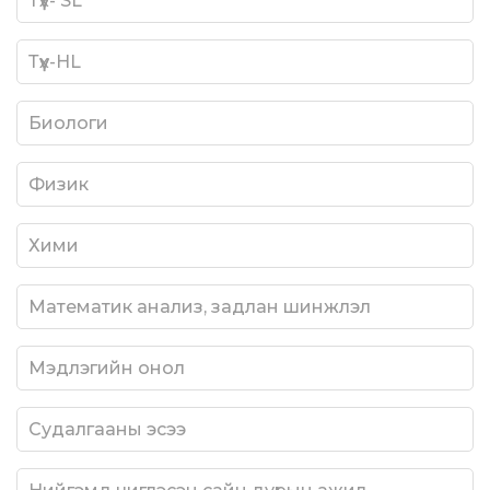
Түүх- SL
Түүх-HL
Биологи
Физик
Хими
Математик анализ, задлан шинжлэл
Мэдлэгийн онол
Судалгааны эсээ