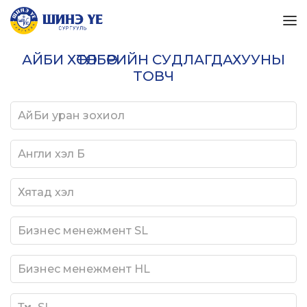
АЙБИ ХӨТӨЛБӨРИЙН СУДЛАГДАХУУНЫ
ТОВЧ
АйБи уран зохиол
Англи хэл Б
Хятад хэл
Бизнес менежмент SL
Бизнес менежмент HL