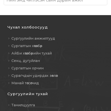
Нийгэмд чиглэсэн сайн дурын ажил
Чухал холбоосууд
Сургуулийн амжилтууд
Сургалтын хөтөлбөр
АйБи хөтөлбөрийн тухай
Секц, дугуйлан
Сургалтын орчин
Сурагчдын удирдах зөвлөл
Манай төгсөгчид
Сургуулийн тухай
Танилцуулга