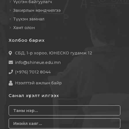
Үүсгэн байгуулагч
Захирлын мэндчилгээ
Түүхэн замнал
Хамт олон
Холбоо барих
СБД, 1-р хороо, ЮНЕСКО гудамж 12
info@shineue.edu.mn
(+976) 7012 8044
Нээлттэй ажлын байр
Санал хүсэлт илгээх