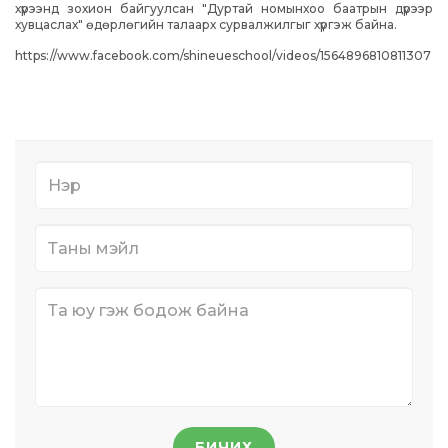
хүрээнд зохион байгуулсан "Дуртай номынхоо баатрын дүрээр
хувцаслах" өдөрлөгийн талаарх сурвалжилгыг хүргэж байна.
https://www.facebook.com/shineueschool/videos/1564896810811307
БИЧИХ