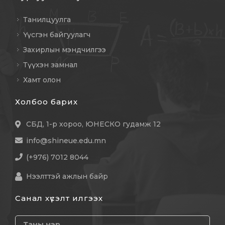
Танилцуулга
Үүсгэн байгуулагч
Захирлын мэндчилгээ
Түүхэн замнал
Хамт олон
Холбоо барих
СБД, 1-р хороо, ЮНЕСКО гудамж 12
info@shineue.edu.mn
(+976) 7012 8044
Нээлттэй ажлын байр
Санал хүсэлт илгээх