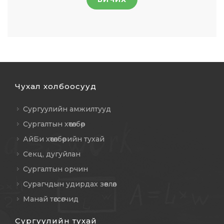
Чухал холбоосууд
Сургуулийн амжилтууд
Сургалтын хөтөлбөр
АйБи хөтөлбөрийн тухай
Секц, дугуйлан
Сургалтын орчин
Сурагчдын удирдах зөвлөл
Манай төгсөгчид
Сургуулийн тухай