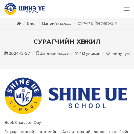
Блог
Цаг үеийн мэдээ
СУРАГЧИЙН ХӨГЖИЛ
СУРАГЧИЙН ХӨГЖИЛ
2024-12-27
Цаг үеийн мэдээ
413
уншсан
1
минут унш
Book Character Day
Гадаад хэлний тэнхимийн "Англи хэлний долоо хоног"-ийн