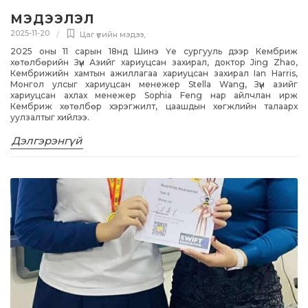
МЭДЭЭЛЭЛ
2025-11-20
Цаг үеийн мэдээ
,
2025 оны 11 сарын 18нд Шинэ Үе сургууль дээр Кембриж
хөтөлбөрийн Зүүн Азийг хариуцсан захирал, доктор Jing Zhao,
Кембрижийн хамтын ажиллагаа хариуцсан захирал Ian Harris,
Монгол улсыг хариуцсан менежер Stella Wang, Зүүн азийг
хариуцсан ахлах менежер Sophia Feng нар айлчлан ирж
Кембриж хөтөлбөр хэрэгжилт, цаашдын хөгжлийн талаарх
уулзалтыг хийлээ.
Дэлгэрэнгүй