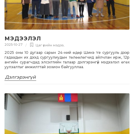
МЭДЭЭЛЭЛ
2025-10-27
Цаг үеийн мэдээ
,
2025 оны 10 дугаар сарын 24-ний өдөр Шинэ Үе сургууль дээр
гадаадын их дээд сургуулиудын төлөөлөгчид айлчлан ирж, 12р
ангийн сурагчдад элсэлтийн талаар дэлгэрэнгүй мэдээлэл өгөх
уулзалтыг амжилттай зохион байгууллаа.
Дэлгэрэнгүй