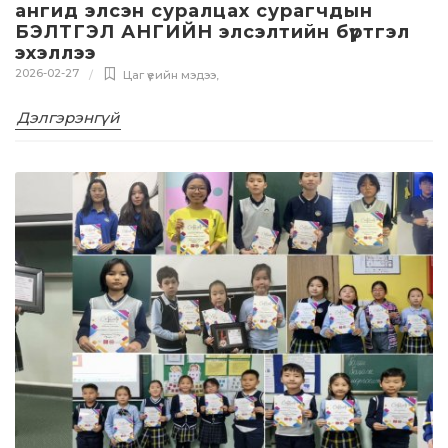
ангид элсэн суралцах сурагчдын
БЭЛТГЭЛ АНГИЙН элсэлтийн бүртгэл
эхэллээ
2026-02-27
Цаг үеийн мэдээ
,
Дэлгэрэнгүй