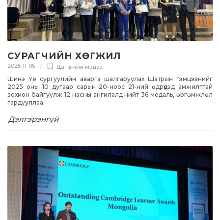
СУРАГЧИЙН ХӨГЖИЛ
2025-11-05
Цаг үеийн мэдээ
,
Шинэ Үе сургуулийн аварга шалгаруулах Шатрын тэмцээнийг
2025 оны 10 дугаар сарын 20-ноос 21-ний өдрүүдэд амжилттай
зохион байгуулж 12 насны ангилалд нийт 36 медаль, өргөмжлөл
гардууллаа.
Дэлгэрэнгүй