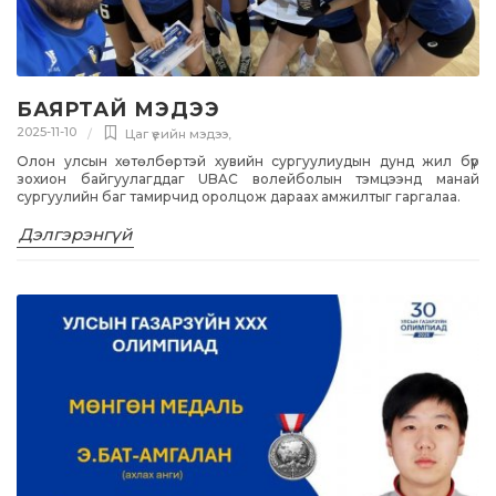
БАЯРТАЙ МЭДЭЭ
2025-11-10
Цаг үеийн мэдээ
,
Олон улсын хөтөлбөртэй хувийн сургуулиудын дунд жил бүр
зохион байгуулагддаг UBAC волейболын тэмцээнд манай
сургуулийн баг тамирчид оролцож дараах амжилтыг гаргалаа.
Дэлгэрэнгүй