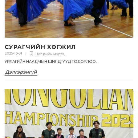
СУРАГЧИЙН ХӨГЖИЛ
2025-10-31
Цаг үеийн мэдээ
,
УРЛАГИЙН НААДМЫН ШИЛДГҮҮД ТОДОРЛОО.
Дэлгэрэнгүй