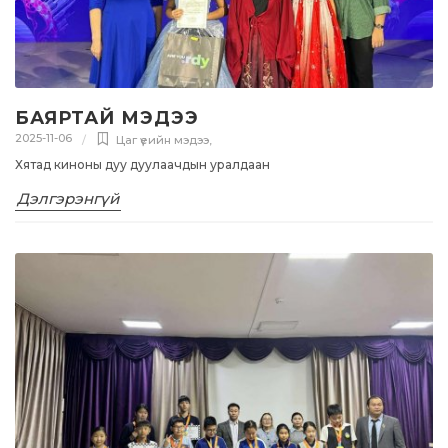
БАЯРТАЙ МЭДЭЭ
2025-11-06
Цаг үеийн мэдээ
,
Хятад киноны дуу дуулаачдын уралдаан
Дэлгэрэнгүй