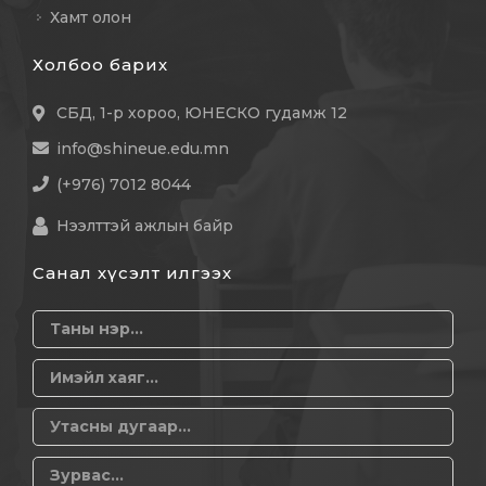
Хамт олон
Холбоо барих
СБД, 1-р хороо, ЮНЕСКО гудамж 12
info@shineue.edu.mn
(+976) 7012 8044
Нээлттэй ажлын байр
Санал хүсэлт илгээх