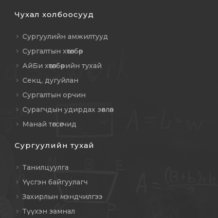
Чухал холбоосууд
Сургуулийн амжилтууд
Сургалтын хөтөлбөр
АйБи хөтөлбөрийн тухай
Секц, дугуйлан
Сургалтын орчин
Сурагчдын удирдах зөвлөл
Манай төгсөгчид
Сургуулийн тухай
Танилцуулга
Үүсгэн байгуулагч
Захирлын мэндчилгээ
Түүхэн замнал