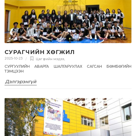
СУРАГЧИЙН ХӨГЖИЛ
2025-10-23
Цаг үеийн мэдээ
,
СУРГУУЛИЙН АВАРГА ШАЛГАРУУЛАХ САГСАН БӨМБӨГИЙН
ТЭМЦЭЭН
Дэлгэрэнгүй