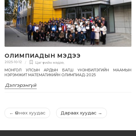
ОЛИМПИАДЫН МЭДЭЭ
2025-10-12
Цаг үеийн мэдээ
,
МОНГОЛ УЛСЫН АРДЫН БАГШ ҮНЭНБИЛЭГИЙН МААМЫН
НЭРЭМЖИТ МАТЕМАТИКИЙН ОЛИМПИАД-2025
Дэлгэрэнгүй
←
Өмнөх хуудас
Дараах хуудас
→