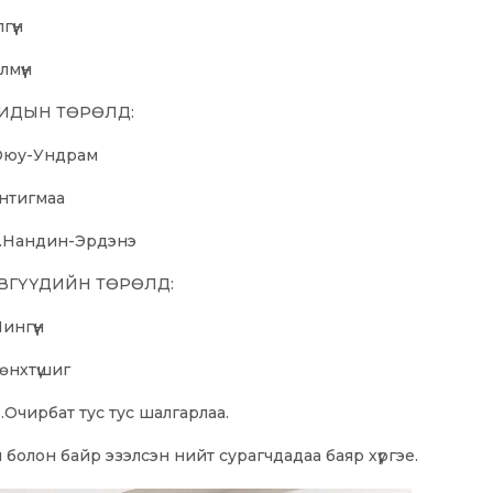
гүүн
лмүүн
ХИДЫН ТӨРӨЛД:
Б.Оюу-Ундрам
антигмаа
 Д.Нандин-Эрдэнэ
ВГҮҮДИЙН ТӨРӨЛД:
ингүүн
Мөнхтүшиг
Б.Очирбат тус тус шалгарлаа.
болон байр эзэлсэн нийт сурагчдадаа баяр хүргэе.