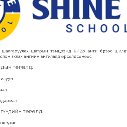
 шалгаруулах шатрын тэмцээнд 6-12р анги бүрээс шилдэ
олон ахлах ангийн ангилалд өрсөлдсөнөөс:
ИДЫН ТӨРӨЛД:
хилуун
вээл
Ундармал
ВГҮҮДИЙН ТӨРӨЛД:
өнхтүшиг