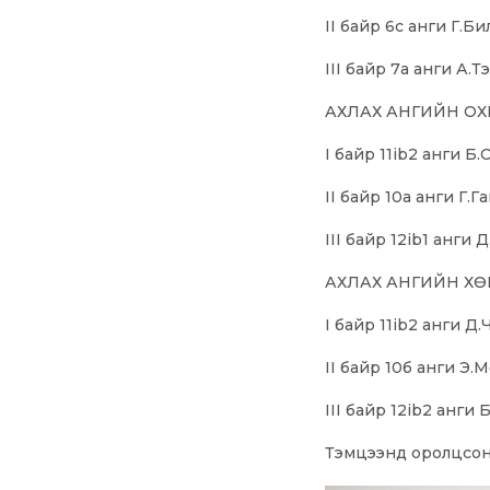
II байр 6с анги Г.Бил
III байр 7а анги А.Тэ
АХЛАХ АНГИЙН О
I байр 11ib2 анги 
II байр 10а анги Г.Г
III байр 12ib1 анги
АХЛАХ АНГИЙН ХӨ
I байр 11ib2 анги Д.Ч
II байр 10б анги Э.
III байр 12ib2 анги 
Тэмцээнд оролцсон 