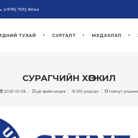
(+976) 7012 8044
ИДНИЙ ТУХАЙ
СУРГАЛТ
МЭДЭЭЛЭЛ
СУРАГЧИЙН ХӨГЖИЛ
2025-01-06
Цаг үеийн мэдээ
555
уншсан
1
минут уншин