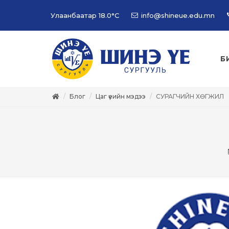
Улаанбаатар
18.0°C
info@shineue.edu.mn
Б
Блог
Цаг үеийн мэдээ
СУРАГЧИЙН ХӨГЖИЛ