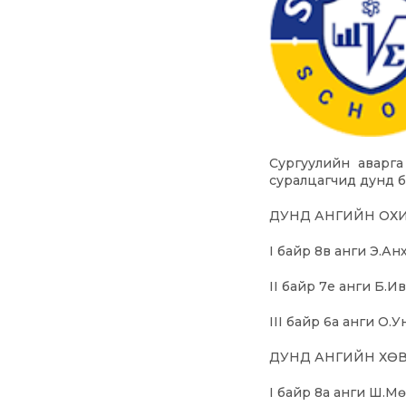
Сургуулийн аварга
суралцагчид дунд б
ДУНД АНГИЙН ОХ
I байр 8в анги Э.Ан
II байр 7е анги Б.И
III байр 6а анги О.
ДУНД АНГИЙН ХӨ
I байр 8а анги Ш.М