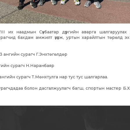
VIII их наадмын Сүхбаатар дүүргийн аварга шалгаруулах
рагчид бахдам амжилт үзүүлж, уртын харайлтын төрөлд э
b3 ангийн сурагч Г.Энхтөгөлдөр
нгийн сурагч Н.Наранбаяр
ангийн сурагч Т.Мөнхтулга нар тус тус шалгарлаа.
рагчдадаа болон дасгалжуулагч багш, спортын мастер Б.