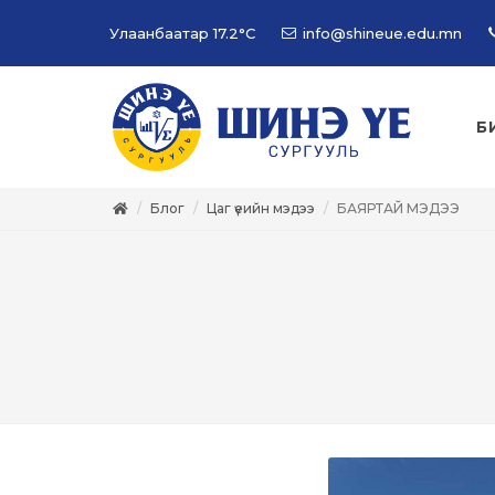
Улаанбаатар
17.2°C
info@shineue.edu.mn
Б
Блог
Цаг үеийн мэдээ
БАЯРТАЙ МЭДЭЭ