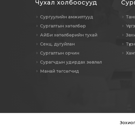
Чухал холбоосууд
Сур
Сургуулийн амжилтууд
Тан
Сургалтын хөтөлбөр
Үүсг
АйБи хөтөлбөрийн тухай
Зах
Секц, дугуйлан
Түүх
Сургалтын орчин
Хам
Сурагчдын удирдах зөвлөл
Манай төгсөгчид
Зохиог