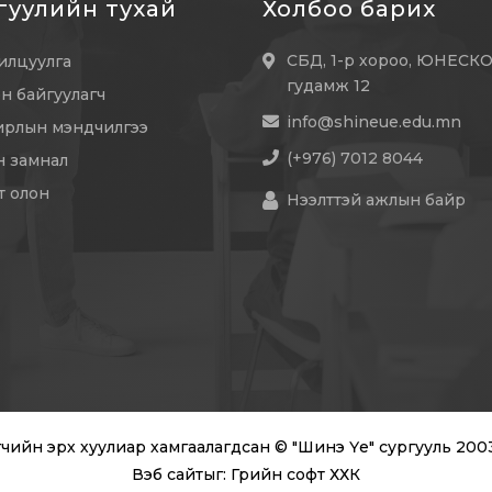
гуулийн тухай
Холбоо барих
СБД, 1-р хороо, ЮНЕСК
илцуулга
гудамж 12
эн байгуулагч
info@shineue.edu.mn
ирлын мэндчилгээ
(+976) 7012 8044
эн замнал
т олон
Нээлттэй ажлын байр
чийн эрх хуулиар хамгаалагдсан © "Шинэ Үе" сургууль 200
Вэб сайт
ыг:
Грийн софт ХХК