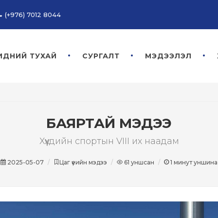
(+976) 7012 8044
ИДНИЙ ТУХАЙ
СУРГАЛТ
МЭДЭЭЛЭЛ
БАЯРТАЙ МЭДЭЭ
Хүүхдийн спортын VIII их наадам
2025-05-07
Цаг үеийн мэдээ
61
уншсан
1
минут уншина