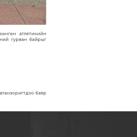
 хөнгөн атлетикийн
хний гурван байрыг
Хатанзоригтдоо баяр