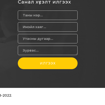
Санал хүсэлт илгээх
О
ИЛГЭЭХ
3-2022.