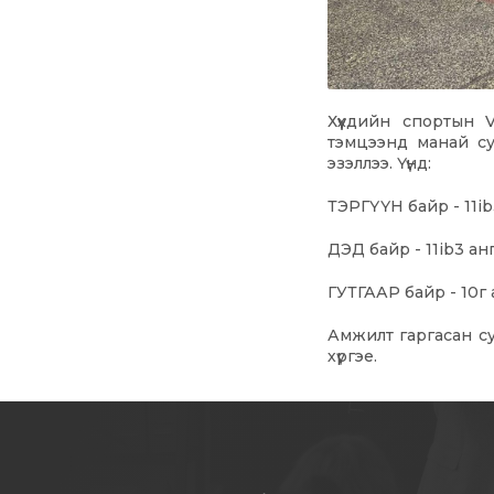
Хүүхдийн спортын 
тэмцээнд манай су
эзэллээ. Үүнд:
ТЭРГҮҮН байр - 11i
ДЭД байр - 11ib3 а
ГУТГААР байр - 10г 
Амжилт гаргасан су
хүргэе.