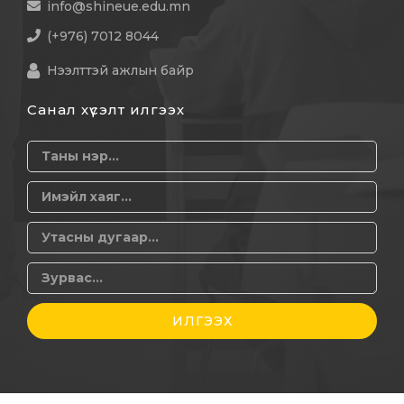
info@shineue.edu.mn
(+976) 7012 8044
Нээлттэй ажлын байр
Санал хүсэлт илгээх
ИЛГЭЭХ