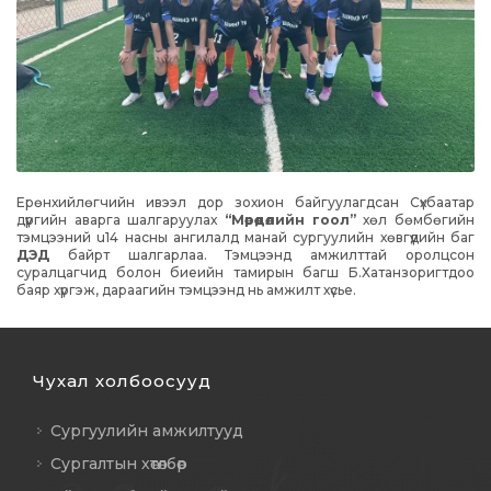
Ерөнхийлөгчийн ивээл дор зохион байгуулагдсан Сүхбаатар
дүүргийн аварга шалгаруулах
“Мөрөөдөлийн гоол”
хөл бөмбөгийн
тэмцээний u14 насны ангилалд манай сургуулийн хөвгүүдийн баг
ДЭД
байрт шалгарлаа. Тэмцээнд амжилттай оролцсон
суралцагчид болон биеийн тамирын багш Б.Хатанзоригтдоо
баяр хүргэж, дараагийн тэмцээнд нь амжилт хүсье.
Чухал холбоосууд
Сургуулийн амжилтууд
Сургалтын хөтөлбөр