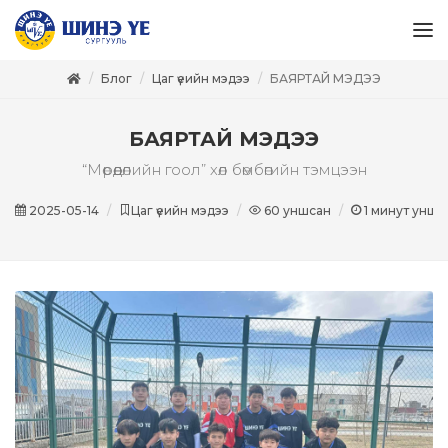
Блог
Цаг үеийн мэдээ
БАЯРТАЙ МЭДЭЭ
БАЯРТАЙ МЭДЭЭ
“Мөрөөдөлийн гоол” хөл бөмбөгийн тэмцээн
2025-05-14
Цаг үеийн мэдээ
60
уншсан
1
минут унши