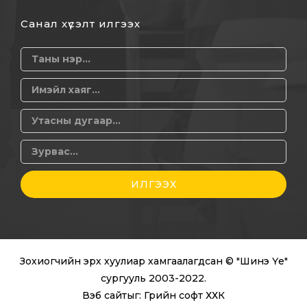
Санал хүсэлт илгээх
ИЛГЭЭХ
Зохиогчийн эрх хуулиар хамгаалагдсан © "Шинэ Үе"
сургууль 2003-2022.
Вэб сайт
ыг:
Грийн софт ХХК