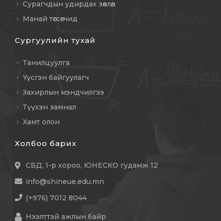
Сурагчдын удирдах зөвлөл
Манай төгсөгчид
Сургуулийн тухай
Танилцуулга
Үүсгэн байгуулагч
Захирлын мэндчилгээ
Түүхэн замнал
Хамт олон
Холбоо барих
СБД, 1-р хороо, ЮНЕСКО гудамж 12
info@shineue.edu.mn
(+976) 7012 8044
Нээлттэй ажлын байр