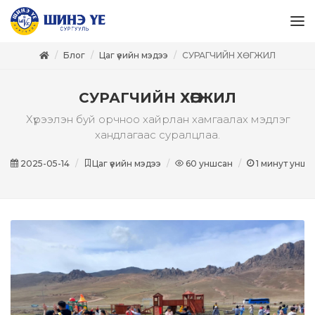
Блог
Цаг үеийн мэдээ
СУРАГЧИЙН ХӨГЖИЛ
СУРАГЧИЙН ХӨГЖИЛ
Хүрээлэн буй орчноо хайрлан хамгаалах мэдлэг
хандлагаас суралцлаа.
2025-05-14
Цаг үеийн мэдээ
60
уншсан
1
минут унши