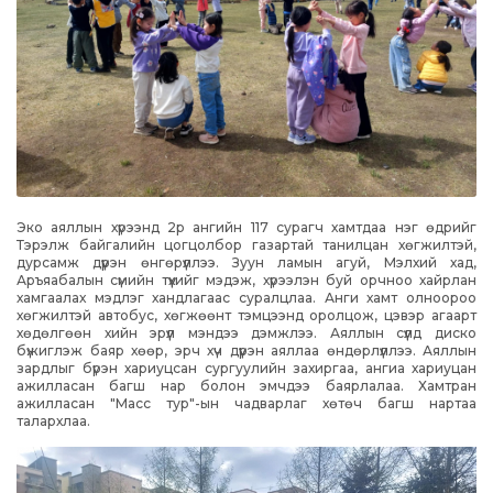
Эко аяллын хүрээнд 2р ангийн 117 сурагч хамтдаа нэг өдрийг
Тэрэлж байгалийн цогцолбор газартай танилцан хөгжилтэй,
дурсамж дүүрэн өнгөрүүллээ. Зуун ламын агуй, Мэлхий хад,
Аръяабалын сүмийн түүхийг мэдэж, хүрээлэн буй орчноо хайрлан
хамгаалах мэдлэг хандлагаас суралцлаа. Анги хамт олноороо
хөгжилтэй автобус, хөгжөөнт тэмцээнд оролцож, цэвэр агаарт
хөдөлгөөн хийн эрүүл мэндээ дэмжлээ. Аяллын сүүлд диско
бүжиглэж баяр хөөр, эрч хүч дүүрэн аяллаа өндөрлүүллээ. Аяллын
зардлыг бүрэн хариуцсан сургуулийн захиргаа, ангиа хариуцан
ажилласан багш нар болон эмчдээ баярлалаа. Хамтран
ажилласан "Масс тур"-ын чадварлаг хөтөч багш нартаа
талархлаа.