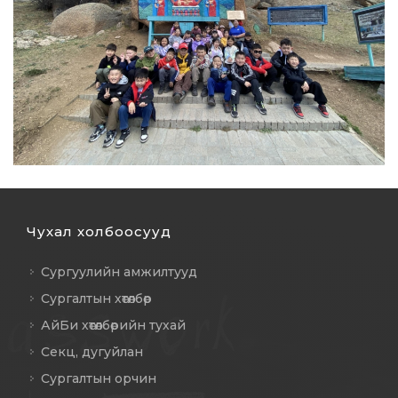
Чухал холбоосууд
Сургуулийн амжилтууд
Сургалтын хөтөлбөр
АйБи хөтөлбөрийн тухай
Секц, дугуйлан
Сургалтын орчин