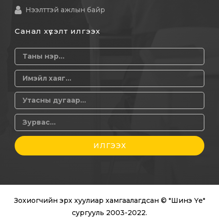
Нээлттэй ажлын байр
Санал хүсэлт илгээх
ИЛГЭЭХ
Зохиогчийн эрх хуулиар хамгаалагдсан © "Шинэ Үе"
сургууль 2003-2022.