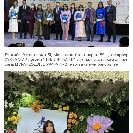
Дэлхийн багш нарын 31, Монголын багш нарын 59 дэх өдрөөр
СҮХБААТАР дүүргийн "ШИЛДЭГ БАГШ"-аар шалгарсан бага ангийн
багш Ц.УРАНЦЭЦЭГ, Б.УРАНЧИМЭГ нартаа халуун баяр хүргэе.