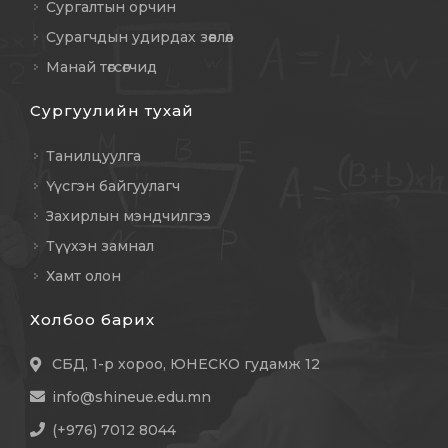
Сургалтын орчин
Сурагчдын удирдах зөвлөл
Манай төгсөгчид
Сургуулийн тухай
Танилцуулга
Үүсгэн байгуулагч
Захирлын мэндчилгээ
Түүхэн замнал
Хамт олон
Холбоо барих
СБД, 1-р хороо, ЮНЕСКО гудамж 12
info@shineue.edu.mn
(+976) 7012 8044