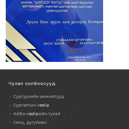
Чухал холбоосууд
Сургуулийн амжилтууд
Сургалтын хөтөлбөр
АйБи хөтөлбөрийн тухай
Секц, дугуйлан