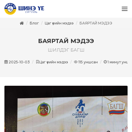
Блог
Цаг үеийн мэдээ
БАЯРТАЙ МЭДЭЭ
БАЯРТАЙ МЭДЭЭ
ШИЛДЭГ БАГШ
2025-10-03
Цаг үеийн мэдээ
115
уншсан
1
минут унши