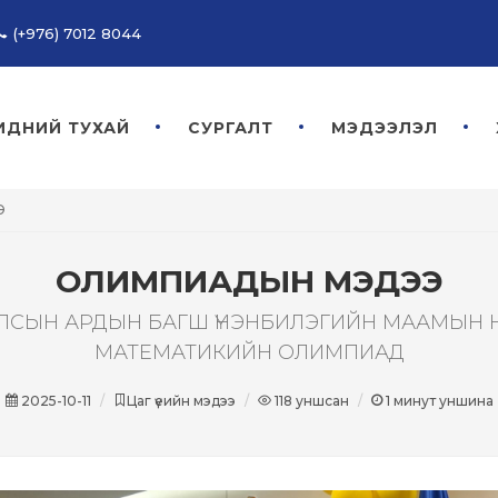
(+976) 7012 8044
ИДНИЙ ТУХАЙ
СУРГАЛТ
МЭДЭЭЛЭЛ
Э
ОЛИМПИАДЫН МЭДЭЭ
ЛСЫН АРДЫН БАГШ ҮНЭНБИЛЭГИЙН МААМЫН
МАТЕМАТИКИЙН ОЛИМПИАД
2025-10-11
Цаг үеийн мэдээ
118
уншсан
1
минут уншина