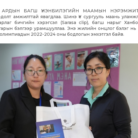
 АРДЫН БАГШ ҮНЭНБИЛЭГИЙН МААМЫН НЭРЭМЖИ
лт амжилттай явагдлаа. Шинэ Үе сургууль маань уламж
арлаг бичгийн хэрэгсэл (Sarasa clip), багш нарыг Хан
 гарын бэлгээр урамшууллаа. Энэ жилийн онцлог бэлэг н
 олимпиадын 2022-2024 оны бодлогын эмхэтгэл байв.