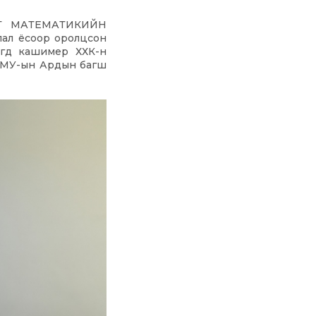
Т МАТЕМАТИКИЙН
лал ёсоор оролцсон
богд кашимер ХХК-н
ь МУ-ын Ардын багш