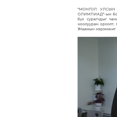
"МОНГОЛ УЛСЫН
ОЛИМПИАД"-ын бодо
бүх сурагчдыг чан
ноолууран ороолт,
Ү.Маамын нэрэмжит