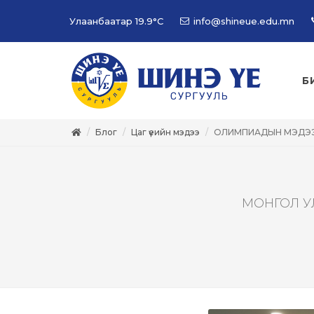
Улаанбаатар
19.9°C
info@shineue.edu.mn
Б
Блог
Цаг үеийн мэдээ
ОЛИМПИАДЫН МЭДЭ
МОНГОЛ У