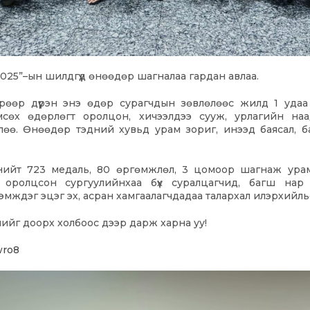
025”–ын шилдгүүд өнөөдөр шагналаа гардан авлаа.
рөөр дүүрэн энэ өдөр сурагчдын зөвлөлөөс жилд 1 удаа
мсөх өдөрлөгт оролцон, хичээлдээ сууж, урлагийн на
өө. Өнөөдөр тэдний хувьд урам зориг, инээд баясал, ба
 нийт 723 медаль, 80 өргөмжлөл, 3 цомоор шагнаж ура
 оролцсон сургуулийнхаа бүх суралцагчид, багш нар
эмждэг эцэг эх, асран хамгаалагчдадаа талархал илэрхийль
лийг доорх холбоос дээр дарж харна уу!
wro8