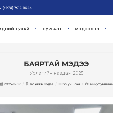
(+976) 7012 8044
ИДНИЙ ТУХАЙ
СУРГАЛТ
МЭДЭЭЛЭЛ
БАЯРТАЙ МЭДЭЭ
Урлагийн наадам 2025
2025-11-07
Цаг үеийн мэдээ
175
уншсан
1
минут уншина