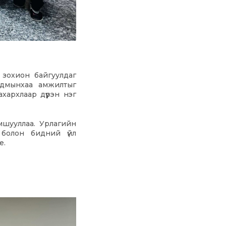
 зохион байгуулдаг
адмынхаа амжилтыг
хархлаар дүүрэн нэг
мшууллаа. Урлагийн
 болон бидний үйл
е.