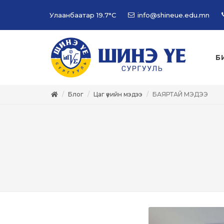
Улаанбаатар
19.7°C
info@shineue.edu.mn
Б
Блог
Цаг үеийн мэдээ
БАЯРТАЙ МЭДЭЭ