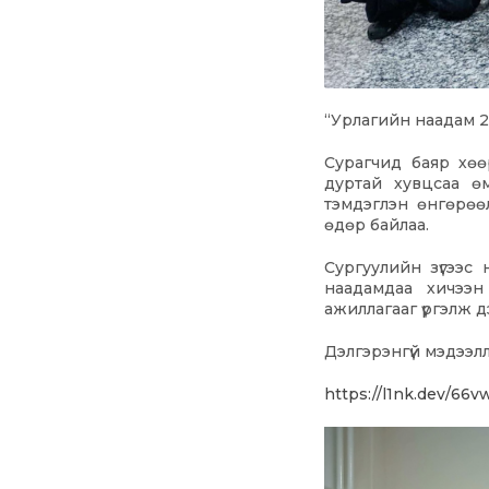
“Урлагийн наадам 2
Сурагчид баяр хөө
дуртай хувцсаа ө
тэмдэглэн өнгөрөөл
өдөр байлаа.
Сургуулийн зүгээс
наадамдаа хичээн
ажиллагааг үргэлж д
Дэлгэрэнгүй мэдээл
https://l1nk.dev/66v