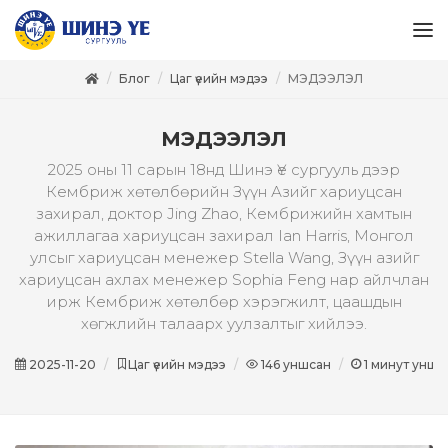
Блог
Цаг үеийн мэдээ
МЭДЭЭЛЭЛ
МЭДЭЭЛЭЛ
2025 оны 11 сарын 18нд Шинэ Үе сургууль дээр
Кембриж хөтөлбөрийн Зүүн Азийг хариуцсан
захирал, доктор Jing Zhao, Кембрижийн хамтын
ажиллагаа хариуцсан захирал Ian Harris, Монгол
улсыг хариуцсан менежер Stella Wang, Зүүн азийг
хариуцсан ахлах менежер Sophia Feng нар айлчлан
ирж Кембриж хөтөлбөр хэрэгжилт, цаашдын
хөгжлийн талаарх уулзалтыг хийлээ.
2025-11-20
Цаг үеийн мэдээ
146
уншсан
1
минут унши