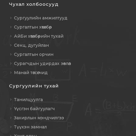
Чухал холбоосууд
Сургуулийн амжилтууд
Сургалтын хөтөлбөр
АйБи хөтөлбөрийн тухай
Секц, дугуйлан
Сургалтын орчин
Сурагчдын удирдах зөвлөл
Манай төгсөгчид
Сургуулийн тухай
Танилцуулга
Үүсгэн байгуулагч
Захирлын мэндчилгээ
Түүхэн замнал