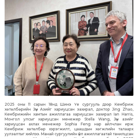
2025 оны 11 сарын 18нд Шинэ Үе сургууль дээр Кембриж
хөтөлбөрийн Зүүн Азийг хариуцсан захирал, доктор Jing Zhao,
Кембрижийн хамтын ажиллагаа хариуцсан захирал Ian Harris,
Монгол улсыг хариуцсан менежер Stella Wang, Зүүн азийг
хариуцсан ахлах менежер Sophia Feng нар айлчлан ирж
Кембриж хөтөлбөр хэрэгжилт, цаашдын хөгжлийн талаарх
уулзалтыг хийлээ. Манай сургуулийн үйл ажиллагаатай танилцсан