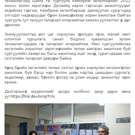
төлөөлөгчид Шинэ Үе сургууль Кембриж хөтөлбөрийг 2022
оноос эхлэн хэрэгжүүлж Дэлхийд нэрээ гаргасан амжилтуудыг
хэдийнээ гаргаж, Кембриж хөтөлбөрөөр дамжуулан сурагчдад
олгодог чадваруудыг бүрэн эзэмшүүлэхээр зорин ажиллаж байгаа
сургууль тул халуун талархал илэрхийлье хэмээн уулзалтыг үр дүнг
дүгнэлээ.
Энэхүү уулзалтад үнэт цаг зориулан хүрэлцэн ирж, манай хамт
олонтой туршлага, санал бодлоо хуваалцсан эрхэм
төлөөлөгчдөдөө гүн талархал илэрхийлье. Мөн сургуулийнхаа
хөгжлийн зорилтыг хэрэгжүүлэхийн төлөө хамтран ажиллаж буй
сургуулийн захиргаа, багш ажилчид, эцэг эхчүүд, сурагчдадаа чин
сэтгэлийн талархал дэвшүүлж байна.
Хүүхэд бүрийн хөгжлийн төлөө сэтгэл зүрхээ зориулан хичээнгүйлэн
ажиллаж буй багш нар болон шавь нартаа цаашдын сурлага,
хөдөлмөр, авьяас, бүтээлч үйлсэд нь улам өндөр, амжилтыг хүсэн
ерөөе.
Дэлгэрэнгүй мэдээллийг доорх холбоос дээр дарж авна
уу!
https://l1nk.dev/omp7n1v