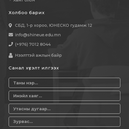
Хамт олон
Холбоо барих
СБД, 1-р хороо, ЮНЕСКО гудамж 12
info@shineue.edu.mn
(+976) 7012 8044
Нээлттэй ажлын байр
Санал хүсэлт илгээх