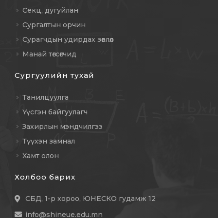
Секц, дугуйлан
Сургалтын орчин
Сурагчдын удирдах зөвлөл
Манай төгсөгчид
Сургуулийн тухай
Танилцуулга
Үүсгэн байгуулагч
Захирлын мэндчилгээ
Түүхэн замнал
Хамт олон
Холбоо барих
СБД, 1-р хороо, ЮНЕСКО гудамж 12
info@shineue.edu.mn