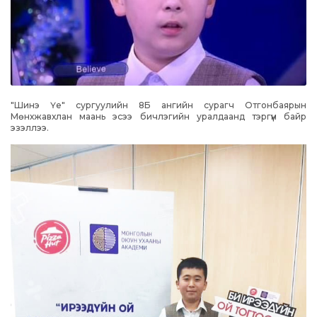
"Шинэ Үе" сургуулийн 8Б ангийн сурагч Отгонбаярын
Мөнхжавхлан маань эсээ бичлэгийн уралдаанд тэргүүн байр
эзэллээ.