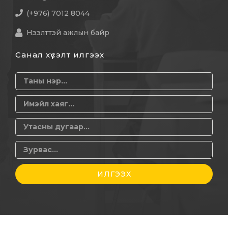
(+976) 7012 8044
Нээлттэй ажлын байр
Санал хүсэлт илгээх
ИЛГЭЭХ