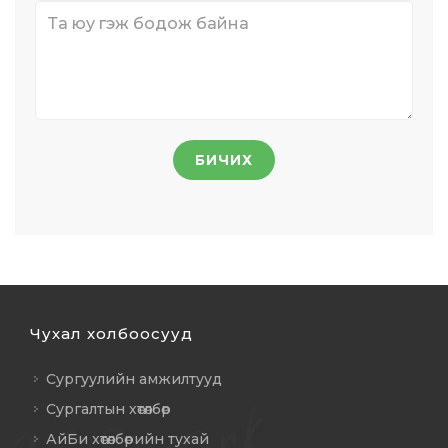
БИЧИХ
Чухал холбоосууд
Сургуулийн амжилтууд
Сургалтын хөтөлбөр
АйБи хөтөлбөрийн тухай