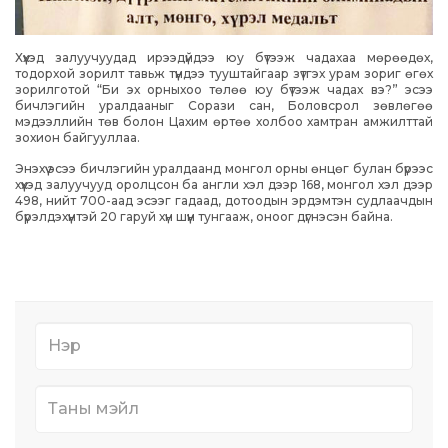
Хүүхэд залуучуудад ирээдүйдээ юу бүтээж чадахаа мөрөөдөх,
тодорхой зорилт тавьж түүндээ тууштайгаар зүтгэх урам зориг өгөх
зорилготой “Би эх орныхоо төлөө юу бүтээж чадах вэ?” эсээ
бичлэгийн уралдааныг Сорази сан, Боловсрол зөвлөгөө
мэдээллийн төв болон Цахим өртөө холбоо хамтран амжилттай
зохион байгууллаа.
Энэхүү эсээ бичлэгийн уралдаанд монгол орны өнцөг булан бүрээс
хүүхэд залуучууд оролцсон ба англи хэл дээр 168, монгол хэл дээр
498, нийт 700-аад эсээг гадаад, дотоодын эрдэмтэн судлаачдын
бүрэлдэхүүнтэй 20 гаруй хүн шүүн тунгааж, оноог дүгнэсэн байна.