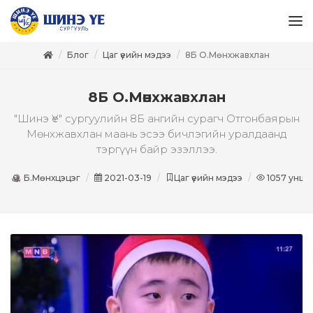
Блог
Цаг үеийн мэдээ
8Б О.Мөнхжавхлан
8Б О.Мөнхжавхлан
"Шинэ Үе" сургуулийн 8Б ангийн сурагч Отгонбаярын
Мөнхжавхлан маань эсээ бичлэгийн уралдаанд
тэргүүн байр эзэллээ.
Б.Мөнхцэцэг
2021-03-19
Цаг үеийн мэдээ
1057
уншс